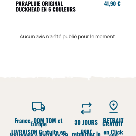
PARAPLUIE ORIGINAL
41,90 €
DUCKHEAD EN 6 COULEURS
Aucun avis n'a été publié pour le moment.
France, DOM TOM et
RETRAIT
30 JOURS
Europe
GRATUIT
pour
LIVRAISON Gratuite en
en Click
retourner le
Métropole à Partir de 29
and