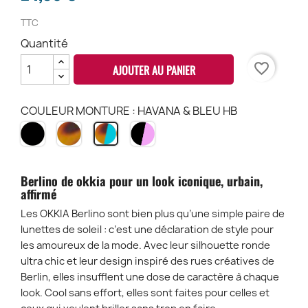
TTC
Quantité
favorite_border
AJOUTER AU PANIER
COULEUR MONTURE : HAVANA & BLEU HB
NOIR
HAVANA
BLACK
HAVANA
BK
CH
&
&
ROSE
BLEU
BP
HB
Berlino de okkia pour un look iconique, urbain,
affirmé
Les OKKIA Berlino sont bien plus qu’une simple paire de
lunettes de soleil : c’est une déclaration de style pour
les amoureux de la mode. Avec leur silhouette ronde
ultra chic et leur design inspiré des rues créatives de
Berlin, elles insufflent une dose de caractère à chaque
look. Cool sans effort, elles sont faites pour celles et