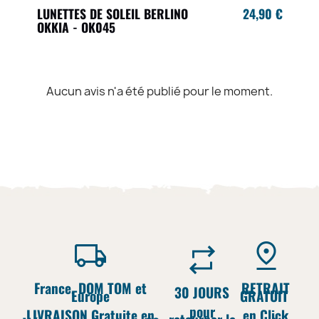
LUNETTES DE SOLEIL BERLINO
24,90 €
OKKIA - OK045
Aucun avis n'a été publié pour le moment.
France, DOM TOM et
RETRAIT
30 JOURS
Europe
GRATUIT
pour
LIVRAISON Gratuite en
en Click