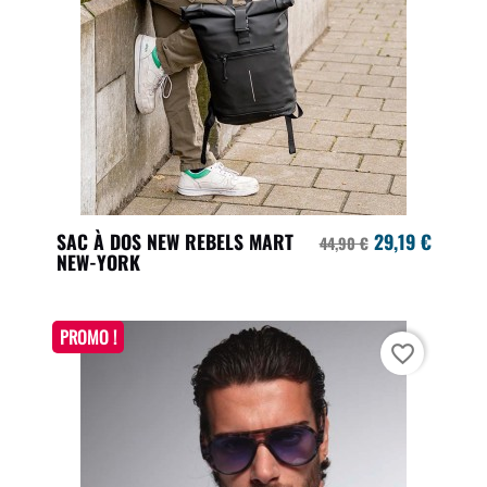
SAC À DOS NEW REBELS MART
29,19 €
44,90 €
NEW-YORK
PROMO !
favorite_border