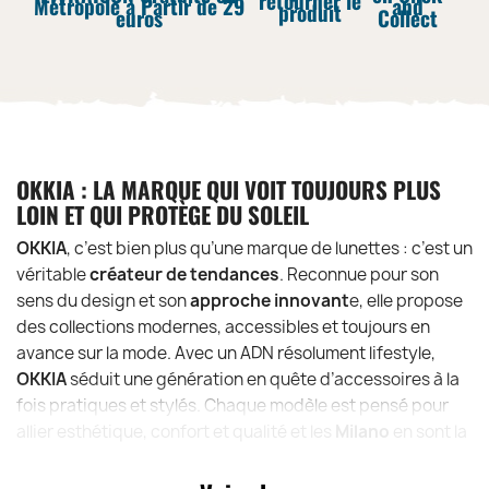
retourner le
Métropole à Partir de 29
and
produit
euros
Collect
OKKIA : LA MARQUE QUI VOIT TOUJOURS PLUS
LOIN ET QUI PROTÈGE DU SOLEIL
OKKIA
, c’est bien plus qu’une marque de lunettes : c’est un
véritable
créateur de tendances
. Reconnue pour son
sens du design et son
approche innovant
e, elle propose
des collections modernes, accessibles et toujours en
avance sur la mode. Avec un ADN résolument lifestyle,
OKKIA
séduit une génération en quête d’accessoires à la
fois pratiques et stylés. Chaque modèle est pensé pour
allier esthétique, confort et qualité et les
Milano
en sont la
preuve parfaite.