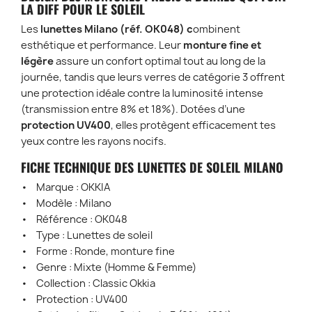
LA DIFF POUR LE SOLEIL
Les
lunettes Milano (réf. OK048) c
ombinent
esthétique et performance. Leur
monture fine et
légère
assure un confort optimal tout au long de la
journée, tandis que leurs verres de catégorie 3 offrent
une protection idéale contre la luminosité intense
(transmission entre 8% et 18%). Dotées d’une
protection UV400
, elles protègent efficacement tes
yeux contre les rayons nocifs.
FICHE TECHNIQUE DES LUNETTES DE SOLEIL MILANO
• Marque : OKKIA
• Modèle : Milano
• Référence : OK048
• Type : Lunettes de soleil
• Forme : Ronde, monture fine
• Genre : Mixte (Homme & Femme)
• Collection : Classic Okkia
• Protection : UV400