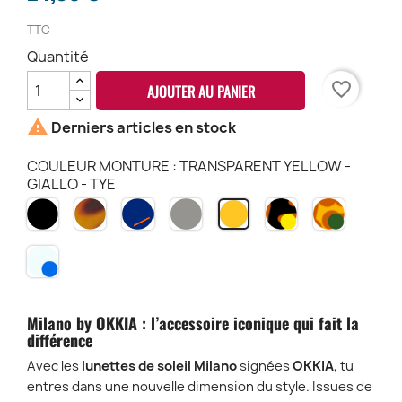
TTC
Quantité
favorite_border
AJOUTER AU PANIER

Derniers articles en stock
COULEUR MONTURE : TRANSPARENT YELLOW -
GIALLO - TYE
NOIR
HAVANA
MINDNIGHT
TRANSPARENT
HAVANA
SAHARA
TRANSPARENT
BK
CH
MN
GREY
BLACK
HAVANA
YELLOW
-
ET
ET
-
TRANSPARENT
TSM
VERRES
VERRES
GIALLO
CLEAR
JAUNE
VERT
-
-
-
-
TYE
DARK
B3H-
SH-
Milano by OKKIA : l’accessoire iconique qui fait la
BLUE
YE
GR
différence
LENS
-
Avec les
lunettes de soleil Milano
signées
OKKIA
, tu
TCL
entres dans une nouvelle dimension du style. Issues de