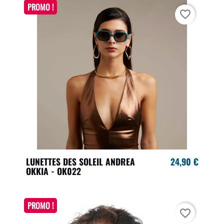
PROMO !
favorite_border
LUNETTES DES SOLEIL ANDREA
24,90 €
OKKIA - OK022
PROMO !
favorite_border