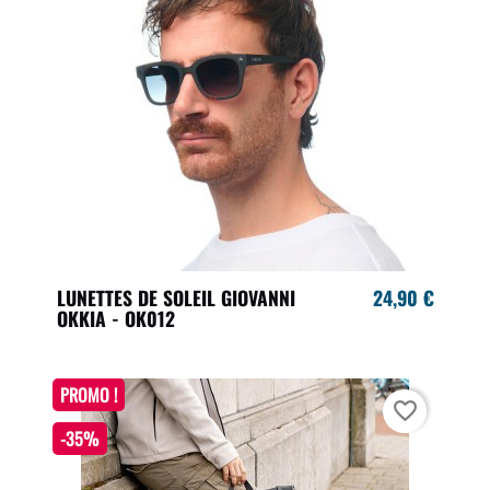
LUNETTES DE SOLEIL GIOVANNI
24,90 €
OKKIA - OK012
PROMO !
favorite_border
-35%