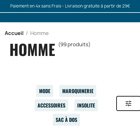
Paiement en 4x sans Frais - Livraison gratuite à partir de 29€
Accueil
Homme
HOMME
(99 produits)
MODE
MAROQUINERIE
tune
ACCESSOIRES
INSOLITE
SAC À DOS