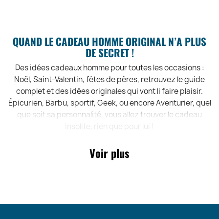
QUAND LE CADEAU HOMME ORIGINAL N’A PLUS
DE SECRET !
Des idées cadeaux homme pour toutes les occasions :
Noël, Saint-Valentin, fêtes de pères, retrouvez le guide
complet et des idées originales qui vont li faire plaisir.
Épicurien, Barbu, sportif, Geek, ou encore Aventurier, quel
que soit sa personnalité, vous allez trouver le cadeau
Insolite, rien que pour lui !
LA BONNE IDÉE CADEAU TIENT EN FAIT EN 4
Voir plus
LETTRES : OSER !
Oser lui faire un cadeau lorsqu’il ne s’y attend pas ! Pas
besoin de la fête des pères, de Noël ou son anniversaire
pour lui faire plaisir. Gâter toute l’année c’est gâter à petit
budget. Pour ça, on a les cadeaux qu’il vous faut !