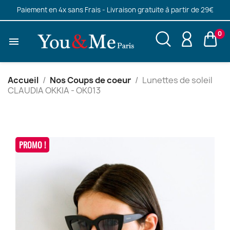
Paiement en 4x sans Frais - Livraison gratuite à partir de 29€
0

Accueil
Nos Coups de coeur
Lunettes de soleil
CLAUDIA OKKIA - OK013
PROMO !