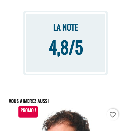
LA NOTE
4,8/5
VOUS AIMEREZ AUSSI
PROMO !
favorite_border