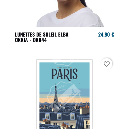
LUNETTES DE SOLEIL ELBA
24,90 €
OKKIA - OK044
favorite_border