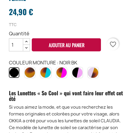
24,90 €
TTC
Quantité
favorite_border
AJOUTER AU PANIER
COULEUR MONTURE : NOIR BK
HAVANA
HAVANA
HAVANA
BLACK
PINK
NOIR
CH
&
PINK
&
HAVANA
BK
BLEU
HP
ROSE
PH
HB
BP
Les Lunettes « So Cool » qui vont faire leur effet cet
été
Si vous aimez la mode, et que vous recherchez les
formes originales et colorées pour votre visage, alors
OKKIA a créé pour vous les lunettes de soleil CLAUDIA.
Ce modèle de lunette de soleil se caractérise par son