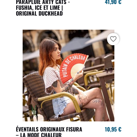
PARAPLUIE ARTY CATS -
41,90 €
FUSHIA, ICE ET LIME |
ORIGINAL DUCKHEAD
favorite_border
ÉVENTAILS ORIGINAUX FISURA
10,95 €
– LA MODE CHALEUR