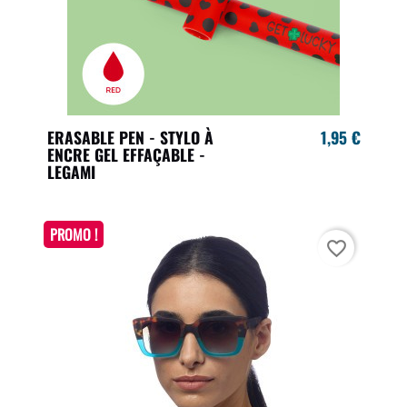
ERASABLE PEN - STYLO À
1,95 €
ENCRE GEL EFFAÇABLE -
LEGAMI
PROMO !
favorite_border