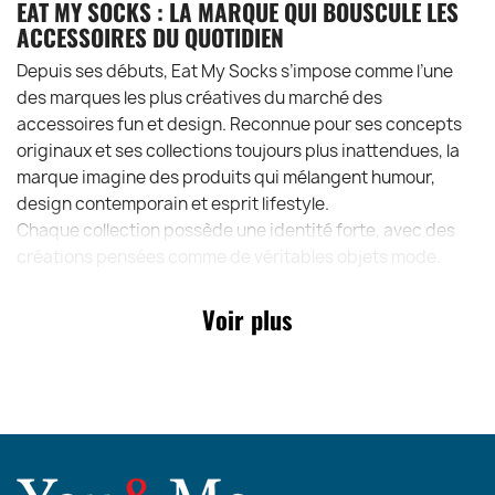
EAT MY SOCKS : LA MARQUE QUI BOUSCULE LES
ACCESSOIRES DU QUOTIDIEN
Depuis ses débuts, Eat My Socks s’impose comme l’une
des marques les plus créatives du marché des
accessoires fun et design. Reconnue pour ses concepts
originaux et ses collections toujours plus inattendues, la
marque imagine des produits qui mélangent humour,
design contemporain et esprit lifestyle.
Chaque collection possède une identité forte, avec des
créations pensées comme de véritables objets mode.
Toujours en avance sur les tendances cadeaux, Eat My
Socks séduit autant les concept stores branchés que les
Voir plus
boutiques lifestyle et mode à travers l’Europe.
Avec les Flat Socks, la marque confirme encore une fois
son talent pour transformer un accessoire basique en
produit tendance, cool et ultra désirable.
POINTS FORTS DES CHAUSSETTES ORIGINALES
EAT MY SOCKS FLAT SOCKS