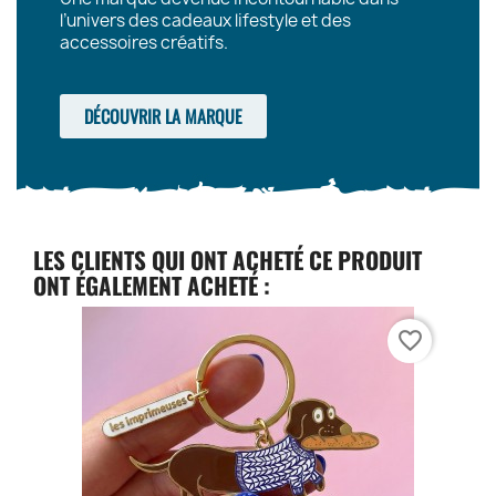
l’univers des cadeaux lifestyle et des
accessoires créatifs.
DÉCOUVRIR LA MARQUE
LES CLIENTS QUI ONT ACHETÉ CE PRODUIT
ONT ÉGALEMENT ACHETÉ :
favorite_border