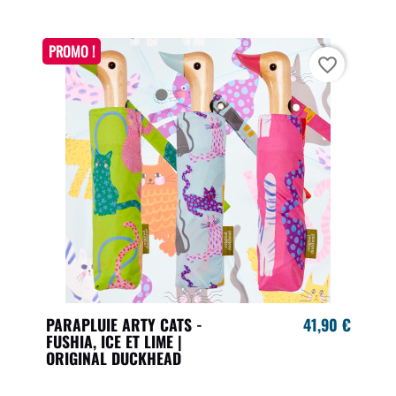
PROMO !
favorite_border
PARAPLUIE ARTY CATS -
41,90 €
FUSHIA, ICE ET LIME |
ORIGINAL DUCKHEAD