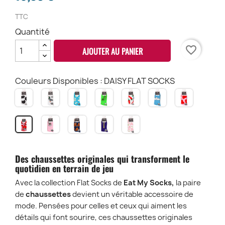
TTC
Quantité
favorite_border
AJOUTER AU PANIER
Couleurs Disponibles : DAISY FLAT SOCKS
CAT
PIGEON
LATE
HOT
CHILI
CLOUD
LOVE
FLAT
FLAT
BUNNY
DOG
FLAT
FLAT
FLAT
SOCKS
SOCKS
FLAT
FLAT
SOCKS
SOCKS
SOCKS
VINTAGE
TEDDY
OFFLINE
TEDDY
DAISY
SOCKS
SOCKS
CAT
BEAR
FLAT
RAIMBOW
FLAT
FLAT
FLAT
SOCKS
FLAT
SOCKS
SOCKS
SOCKS
SOCKS
Des chaussettes originales qui transforment le
quotidien en terrain de jeu
Avec la collection Flat Socks de
Eat My Socks,
la paire
de
chaussettes
devient un véritable accessoire de
mode. Pensées pour celles et ceux qui aiment les
détails qui font sourire, ces chaussettes originales