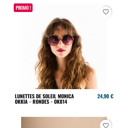
PROMO !
favorite_border
LUNETTES DE SOLEIL MONICA
24,90 €
OKKIA - RONDES - OK014
favorite_border