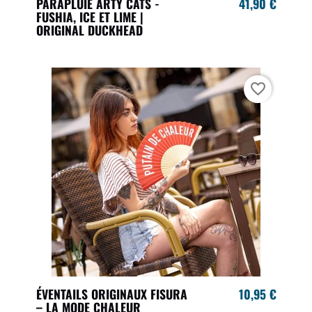
PARAPLUIE ARTY CATS -
41,90 €
FUSHIA, ICE ET LIME |
ORIGINAL DUCKHEAD
favorite_border
ÉVENTAILS ORIGINAUX FISURA
10,95 €
– LA MODE CHALEUR