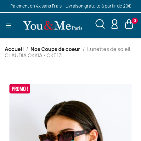
Paiement en 4x sans Frais - Livraison gratuite à partir de 29€
0

Accueil
Nos Coups de coeur
Lunettes de soleil
CLAUDIA OKKIA - OK013
PROMO !