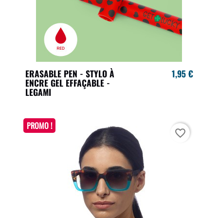
ERASABLE PEN - STYLO À
1,95 €
ENCRE GEL EFFAÇABLE -
LEGAMI
PROMO !
favorite_border