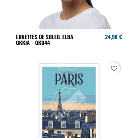
LUNETTES DE SOLEIL ELBA
24,90 €
OKKIA - OK044
favorite_border