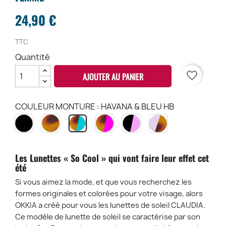
24,90 €
TTC
Quantité
favorite_border
AJOUTER AU PANIER
COULEUR MONTURE : HAVANA & BLEU HB
NOIR
HAVANA
HAVANA
BLACK
PINK
HAVANA
BK
CH
PINK
&
HAVANA
&
HP
ROSE
PH
BLEU
BP
HB
Les Lunettes « So Cool » qui vont faire leur effet cet
été
Si vous aimez la mode, et que vous recherchez les
formes originales et colorées pour votre visage, alors
OKKIA a créé pour vous les lunettes de soleil CLAUDIA.
Ce modèle de lunette de soleil se caractérise par son