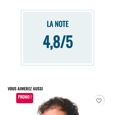
LA NOTE
4,8/5
VOUS AIMEREZ AUSSI
PROMO !
favorite_border