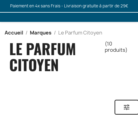
Paiement en 4x sans Frais - Livraison gratuite à partir de 29€
Accueil
Marques
Le Parfum Citoyen
LE PARFUM
(10
produits)
CITOYEN
tune