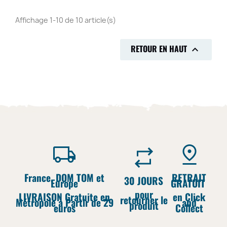
Affichage 1-10 de 10 article(s)
RETOUR EN HAUT

France, DOM TOM et
RETRAIT
30 JOURS
Europe
GRATUIT
pour
LIVRAISON Gratuite en
en Click
retourner le
Métropole à Partir de 29
and
produit
euros
Collect