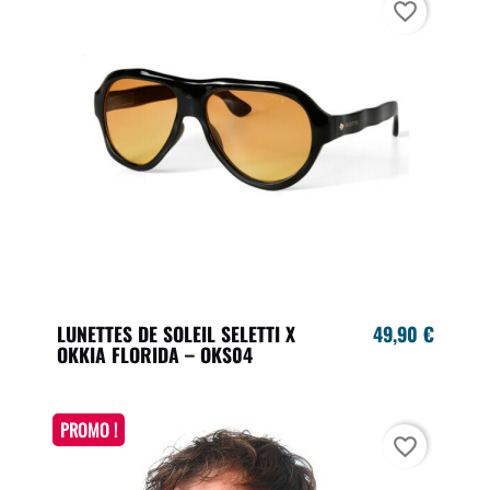
favorite_border
LUNETTES DE SOLEIL SELETTI X
49,90 €
OKKIA FLORIDA – OKS04
PROMO !
favorite_border