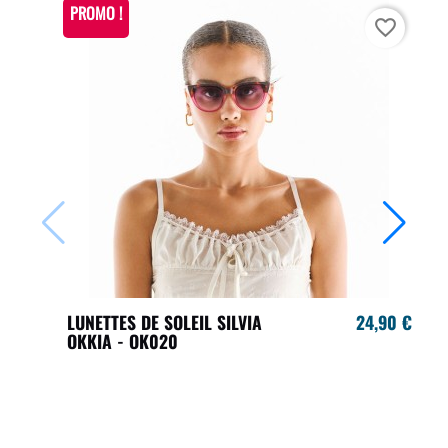
PROMO !
favorite_border
LUNETTES DE SOLEIL SILVIA
24,90 €
OKKIA - OK020