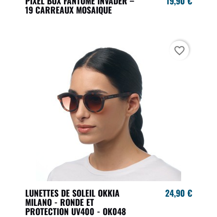
PIXEL BOX FANTÔME INVADER –
19,90 €
19 CARREAUX MOSAIQUE
favorite_border
LUNETTES DE SOLEIL OKKIA
24,90 €
MILANO - RONDE ET
PROTECTION UV400 - OK048