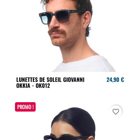
LUNETTES DE SOLEIL GIOVANNI
24,90 €
OKKIA - OK012
PROMO !
favorite_border