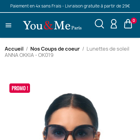
Paiement en 4x sans Frais - Livraison gratuite à partir de 29€
0

Accueil
Nos Coups de coeur
Lunettes de soleil
ANNA OKKIA - OK019
PROMO !