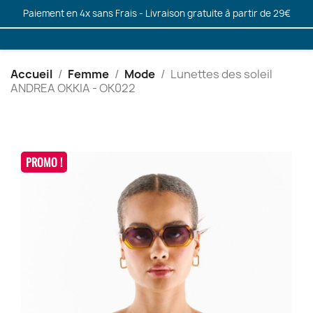
Paiement en 4x sans Frais - Livraison gratuite à partir de 29€
Accueil
Femme
Mode
Lunettes des soleil
ANDREA OKKIA - OK022
PROMO !