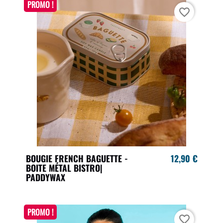
PROMO !
favorite_border
BOUGIE FRENCH BAGUETTE -
12,90 €
BOITE MÉTAL BISTRO|
PADDYWAX
PROMO !
favorite_border