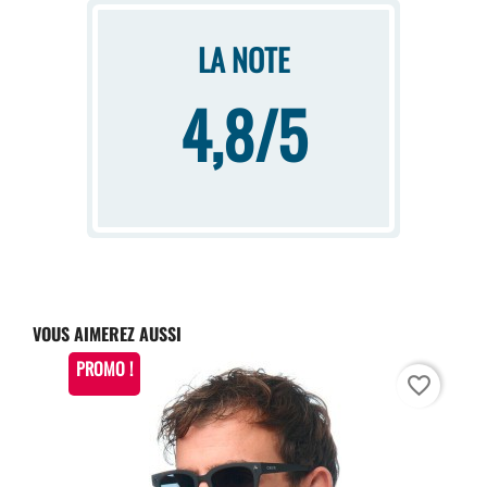
LA NOTE
4,8/5
VOUS AIMEREZ AUSSI
PROMO !
favorite_border