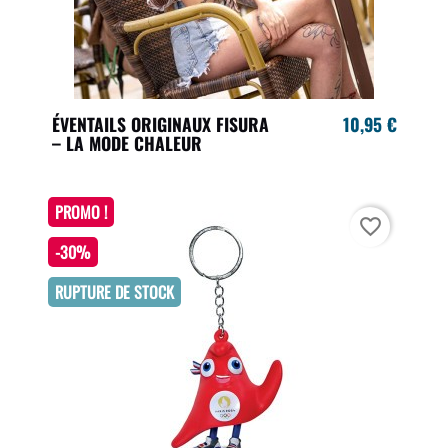
ÉVENTAILS ORIGINAUX FISURA
10,95 €
– LA MODE CHALEUR
PROMO !
favorite_border
-30%
RUPTURE DE STOCK