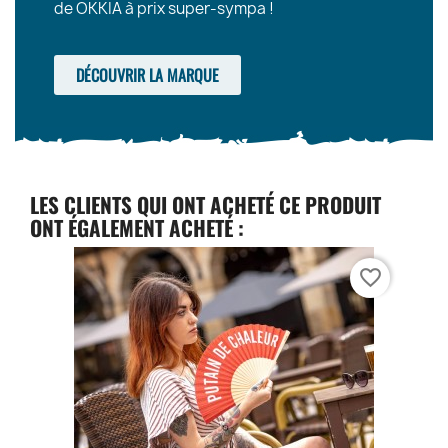
de OKKIA à prix super-sympa !
DÉCOUVRIR LA MARQUE
LES CLIENTS QUI ONT ACHETÉ CE PRODUIT
ONT ÉGALEMENT ACHETÉ :
favorite_border