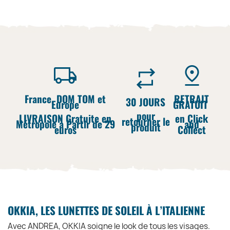
France, DOM TOM et
RETRAIT
30 JOURS
Europe
GRATUIT
pour
LIVRAISON Gratuite en
en Click
retourner le
Métropole à Partir de 29
and
produit
euros
Collect
OKKIA, LES LUNETTES DE SOLEIL À L’ITALIENNE
Avec ANDREA, OKKIA soigne le look de tous les visages.