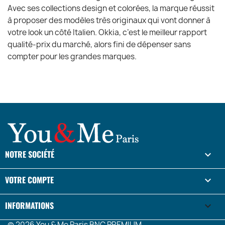
Avec ses collections design et colorées, la marque réussit
à proposer des modèles très originaux qui vont donner à
votre look un côté Italien. Okkia, c’est le meilleur rapport
qualité-prix du marché, alors fini de dépenser sans
compter pour les grandes marques.
NOTRE SOCIÉTÉ

VOTRE COMPTE

INFORMATIONS
keyboard_arrow_down
© 2026 You & Me Paris BNC PREMIUM