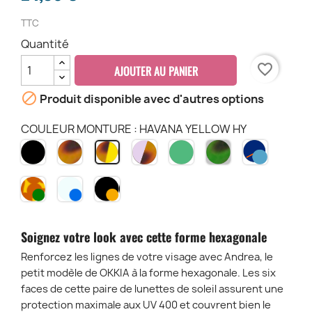
TTC
Quantité
favorite_border
AJOUTER AU PANIER

Produit disponible avec d'autres options
COULEUR MONTURE : HAVANA YELLOW HY
NOIR
HAVANA
PINK
GREEN
HAVANA
MINDNIG
HAVANA
BK
CH
HAVANA
SAUGE
KAKI
&
YELLOW
PH
GS
KH
BLUE
HY
HAVANA
TRANSPARENT
MONTURE
MNBL
ET
CLEAR
NOIR
VERRES
-
ET
VERT
DARK
VERRES
Soignez votre look avec cette forme hexagonale
-
BLUE
JAUNE
CH-
LENS
-
Renforcez les lignes de votre visage avec Andrea, le
GR
-
BK-
petit modèle de OKKIA à la forme hexagonale. Les six
TCL
YE
faces de cette paire de lunettes de soleil assurent une
protection maximale aux UV 400 et couvrent bien le