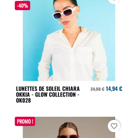
-40%
LUNETTES DE SOLEIL CHIARA
14,94 €
24,90 €
OKKIA - GLOW COLLECTION -
OK028
PROMO !
favorite_border