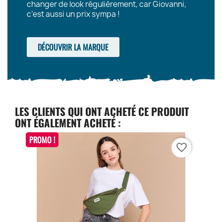
changer de look régulièrement, car Giovanni,
c’est aussi un prix sympa !
DÉCOUVRIR LA MARQUE
LES CLIENTS QUI ONT ACHETÉ CE PRODUIT
ONT ÉGALEMENT ACHETÉ :
PROMO !
favorite_border