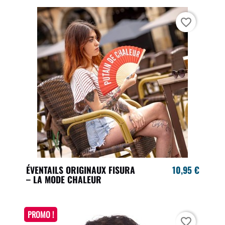
favorite_border
ÉVENTAILS ORIGINAUX FISURA
10,95 €
– LA MODE CHALEUR
PROMO !
favorite_border