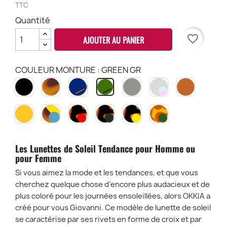
TTC
Quantité
favorite_border
AJOUTER AU PANIER
COULEUR MONTURE : GREEN GR
NOIR
HAVANA
MINDNIGHT
TRANSPARENT
TRANSPARENT
BROWN
GREEN
BK
CH
MN
GREY
CLEAR
TBR
GR
-
-
TRANSPARENT
HAVANA
HAVANA
HAVANA
HAVANA
SAHARA
TSM
BLUE
YELLOW
YELLOW
BLACK
BLACK
BLACK
HAVANA
PINK
-
-
ET
ET
ET
ET
LENS
GIALLO
BLEU
VERRES
VERRES
VERRES
VERRES
-
Les Lunettes de Soleil Tendance pour Homme ou
-
LENS
ROUGES
VERT
JAUNE
VERT
TCL
pour Femme
TYE
-
-
-
-
-
HY
B3H
B3H-
B3H-
SH-
Si vous aimez la mode et les tendances, et que vous
BL
RD
GR
YE
GR
cherchez quelque chose d’encore plus audacieux et de
plus coloré pour les journées ensoleillées, alors OKKIA a
créé pour vous Giovanni. Ce modèle de lunette de soleil
se caractérise par ses rivets en forme de croix et par