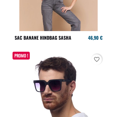
SAC BANANE HINDBAG SASHA
46,90 €
PROMO !
favorite_border