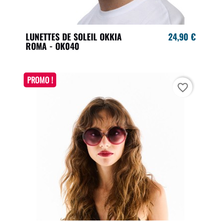
LUNETTES DE SOLEIL OKKIA
24,90 €
ROMA - OK040
PROMO !
favorite_border