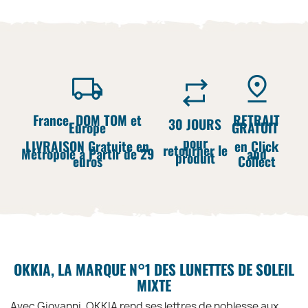
France, DOM TOM et
RETRAIT
30 JOURS
Europe
GRATUIT
pour
LIVRAISON Gratuite en
en Click
retourner le
Métropole à Partir de 29
and
produit
euros
Collect
OKKIA, LA MARQUE N°1 DES LUNETTES DE SOLEIL
MIXTE
Avec Giovanni, OKKIA rend ses lettres de noblesse aux