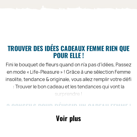
TROUVER DES IDÉES CADEAUX FEMME RIEN QUE
POUR ELLE !
Fini le bouquet de fleurs quand on n’a pas d’idées, Passez
en mode « Life-Pleasure » ! Grâce à une sélection Femme
insolite, tendance & originale, vous allez remplir votre défi
: Trouver le bon cadeau et les tendances qui vont la
surprendre !
3 CONSEILS POUR RÉUSSIR UN CADEAU FEMME !
Un cadeau pour sa femme ou sa copine !
Voir plus
Observez là ! Regardez sa penderie, les magazines qu'elle
lit, et écoutez là car elle a dû passer un message discret !