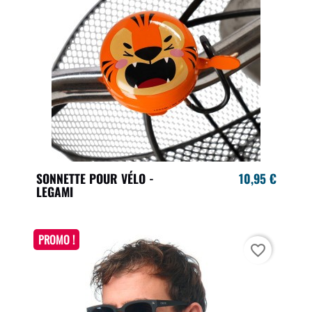
SONNETTE POUR VÉLO -
10,95 €
LEGAMI
PROMO !
favorite_border