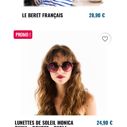
LE BERET FRANÇAIS
28,90 €
PROMO !
favorite_border
LUNETTES DE SOLEIL MONICA
24,90 €