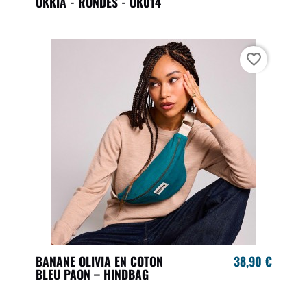
OKKIA - RONDES - OK014
favorite_border
BANANE OLIVIA EN COTON
38,90 €
BLEU PAON – HINDBAG