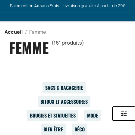
Paiement en 4x sans Frais - Livraison gratuite à partir de 29€
Accueil
Femme
FEMME
(161 produits)
SACS & BAGAGERIE
BIJOUX ET ACCESSOIRES
tune
BOUGIES ET STATUETTES
MODE
BIEN ÊTRE
DÉCO