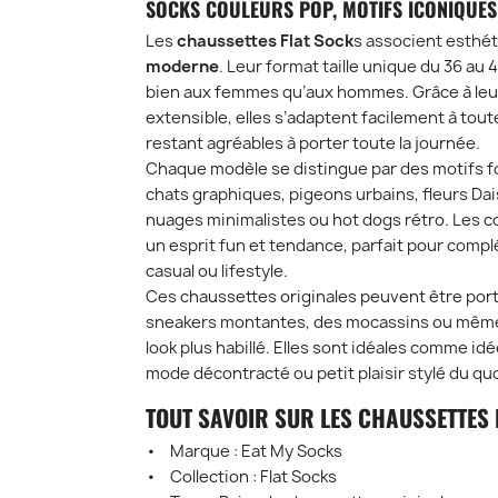
SOCKS COULEURS POP, MOTIFS ICONIQUES
Les
chaussettes Flat Sock
s associent esthét
moderne
. Leur format taille unique du 36 au
bien aux femmes qu’aux hommes. Grâce à leu
extensible, elles s’adaptent facilement à tou
restant agréables à porter toute la journée.
Chaque modèle se distingue par des motifs fo
chats graphiques, pigeons urbains, fleurs Da
nuages minimalistes ou hot dogs rétro. Les co
un esprit fun et tendance, parfait pour compl
casual ou lifestyle.
Ces chaussettes originales peuvent être por
sneakers montantes, des mocassins ou même
look plus habillé. Elles sont idéales comme id
mode décontracté ou petit plaisir stylé du qu
TOUT SAVOIR SUR LES CHAUSSETTES 
• Marque : Eat My Socks
• Collection : Flat Socks