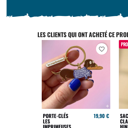
LES CLIENTS QUI ONT ACHETÉ CE PRO
PRO
favorite_border
PORTE-CLÉS
19,90 €
SA
LES
CLA
IMPRIMEUSES
HIN