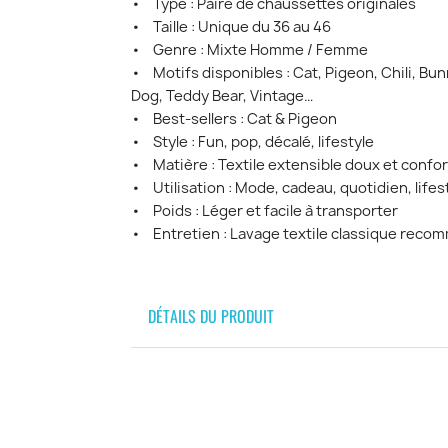
• Type : Paire de chaussettes originales
• Taille : Unique du 36 au 46
• Genre : Mixte Homme / Femme
• Motifs disponibles : Cat, Pigeon, Chili, Bun
Dog, Teddy Bear, Vintage…
• Best-sellers : Cat & Pigeon
• Style : Fun, pop, décalé, lifestyle
• Matière : Textile extensible doux et confor
• Utilisation : Mode, cadeau, quotidien, lifes
• Poids : Léger et facile à transporter
• Entretien : Lavage textile classique rec
DÉTAILS DU PRODUIT