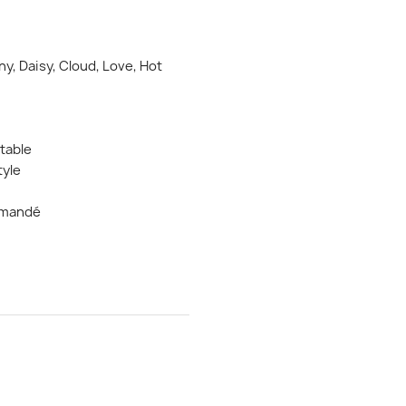
ny, Daisy, Cloud, Love, Hot
table
tyle
ommandé