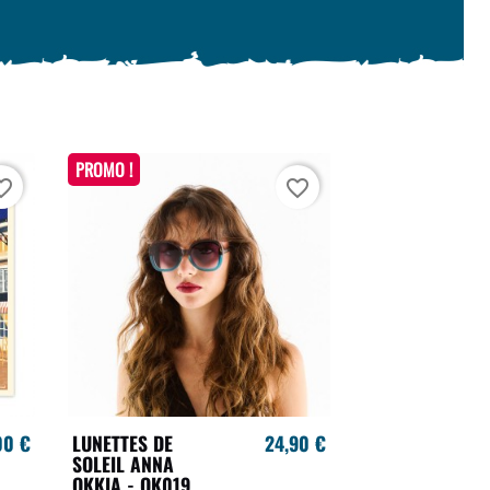
PROMO !
te_border
favorite_border
00 €
LUNETTES DE
24,90 €
SOLEIL ANNA
OKKIA - OK019