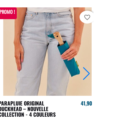
PROMO !
favorite_border
PARAPLUIE ORIGINAL
41,90 €
CHAUSSETT
DUCKHEAD – NOUVELLE
EN COFFRET
COLLECTION - 4 COULEURS
SOCKS