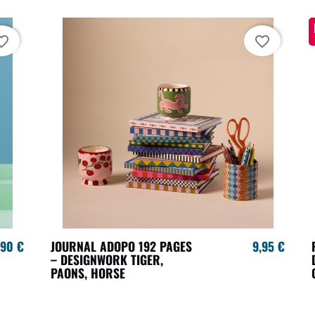
te_border
favorite_border
,90 €
JOURNAL ADOPO 192 PAGES
9,95 €
– DESIGNWORK TIGER,
PAONS, HORSE