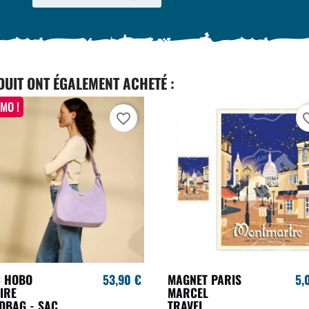
DUIT ONT ÉGALEMENT ACHETÉ :
MO !
favorite_border
favori
C HOBO
53,90 €
MAGNET PARIS
5,
IRE
MARCEL
DBAG - SAC
TRAVEL