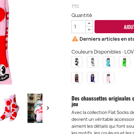
TTC
Quantité
AJOU

Derniers articles en st
Couleurs Disponibles : LO
CAT
PIGEON
LATE
H
FLAT
FLAT
BUNNY
D
SOCKS
SOCKS
FLAT
F
TEDDY
OFFLINE
TEDDY
SOCKS
S
BEAR
FLAT
RAIMBOW
FLAT
SOCKS
FLAT
SOCKS
SOCKS
Des chaussettes originales q
jeu

Avec la collection Flat Socks 
devient un véritable accessoi
aiment les détails qui font so
les motifs, les couleurs et le