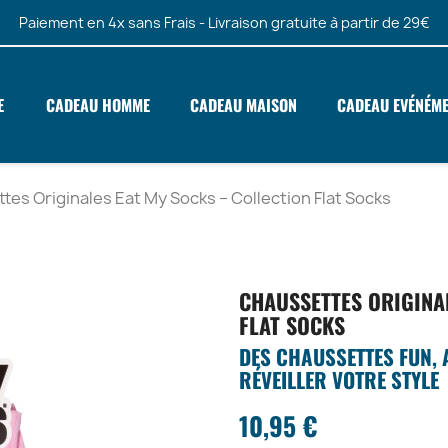
Paiement en 4x sans Frais - Livraison gratuite à partir de 29€
E
CADEAU HOMME
CADEAU MAISON
CADEAU EVÉNÉM
tes Originales Eat My Socks – Collection Flat Socks
CHAUSSETTES ORIGINA
FLAT SOCKS
DES CHAUSSETTES FUN, 
RÉVEILLER VOTRE STYLE
10,95 €