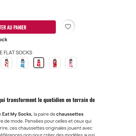
favorite_border
TER AU PANIER
ock
VE FLAT SOCKS
OT
CHILI
CLOUD
DAISY
VINTAGE
LOVE
OG
FLAT
FLAT
FLAT
CAT
FLAT
LAT
SOCKS
SOCKS
SOCKS
FLAT
SOCKS
OCKS
SOCKS
ui transforment le quotidien en terrain de
de
Eat My Socks,
la paire de
chaussettes
re de mode. Pensées pour celles et ceux qui
urire, ces chaussettes originales jouent avec
s références pop pour créer des modèles aussi