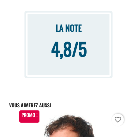
LA NOTE
4,8/5
VOUS AIMEREZ AUSSI
PROMO !
favorite_border