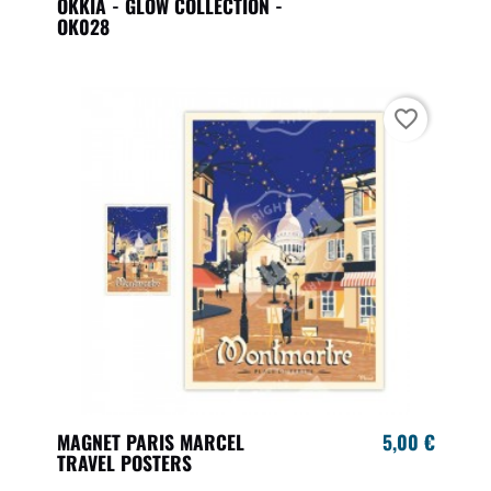
OKKIA - GLOW COLLECTION -
OK028
favorite_border
MAGNET PARIS MARCEL
5,00 €
TRAVEL POSTERS