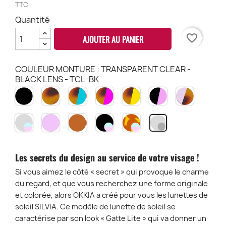
TTC
Quantité
favorite_border
AJOUTER AU PANIER
COULEUR MONTURE : TRANSPARENT CLEAR -
BLACK LENS - TCL-BK
NOIR
HAVANA
HAVANA
HAVANA
HAVANA
BLACK
PINK
BK
CH
&
PINK
YELLOW
&
HAVANA
BLEU
HP
HY
ROSE
PH
TRANSPARENT
PINK
BROWN
BLACK
HAVANA
TRANSPARENT
HB
BP
CLEAR
TPI
TBR
ET
ET
CLEAR
-
VERRES
VERRES
-
BLUE
BLUE
BLUE
BLACK
Les secrets du design au service de votre visage !
PINK
PINK
PINK
LENS
LENS
LENS
LENS
-
Si vous aimez le côté « secret » qui provoque le charme
-
-
-
TCL-
du regard, et que vous recherchez une forme originale
TCL
BK-
CH-
BK
et colorée, alors OKKIA a créé pour vous les lunettes de
BP
BP
soleil SILVIA. Ce modèle de lunette de soleil se
caractérise par son look « Gatte Lite » qui va donner un