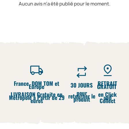
Aucun avis n'a été publié pour le moment.
France, DOM TOM et
RETRAIT
30 JOURS
Europe
GRATUIT
pour
LIVRAISON Gratuite en
en Click
retourner le
Métropole à Partir de 29
and
produit
euros
Collect