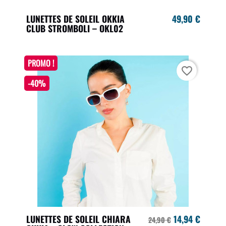
LUNETTES DE SOLEIL OKKIA
49,90 €
CLUB STROMBOLI – OKL02
PROMO !
favorite_border
-40%
LUNETTES DE SOLEIL CHIARA
14,94 €
24,90 €