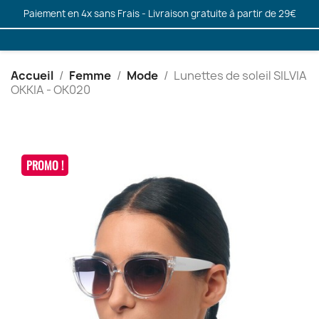
Paiement en 4x sans Frais - Livraison gratuite à partir de 29€
Accueil
Femme
Mode
Lunettes de soleil SILVIA
OKKIA - OK020
PROMO !