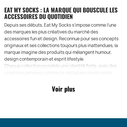
EAT MY SOCKS : LA MARQUE QUI BOUSCULE LES
ACCESSOIRES DU QUOTIDIEN
Depuis ses débuts, Eat My Socks s’impose comme l’une
des marques les plus créatives du marché des
accessoires fun et design. Reconnue pour ses concepts
originaux et ses collections toujours plus inattendues, la
marque imagine des produits qui mélangent humour,
design contemporain et esprit lifestyle.
Chaque collection possède une identité forte, avec des
créations pensées comme de véritables objets mode.
Toujours en avance sur les tendances cadeaux, Eat My
Socks séduit autant les concept stores branchés que les
Voir plus
boutiques lifestyle et mode à travers l’Europe.
Avec les Flat Socks, la marque confirme encore une fois
son talent pour transformer un accessoire basique en
produit tendance, cool et ultra désirable.
POINTS FORTS DES CHAUSSETTES ORIGINALES