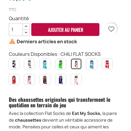
TTC
Quantité
favorite_border
AJOUTER AU PANIER

Derniers articles en stock
Couleurs Disponibles : CHILI FLAT SOCKS
CAT
PIGEON
LATE
HOT
CLOUD
LOVE
CHILI
FLAT
FLAT
BUNNY
DOG
FLAT
FLAT
FLAT
SOCKS
SOCKS
FLAT
FLAT
SOCKS
SOCKS
SOCKS
DAISY
VINTAGE
TEDDY
OFFLINE
TEDDY
SOCKS
SOCKS
FLAT
CAT
BEAR
FLAT
RAIMBOW
SOCKS
FLAT
FLAT
SOCKS
FLAT
SOCKS
SOCKS
SOCKS
Des chaussettes originales qui transforment le
quotidien en terrain de jeu
Avec la collection Flat Socks de
Eat My Socks,
la paire
de
chaussettes
devient un véritable accessoire de
mode. Pensées pour celles et ceux qui aiment les