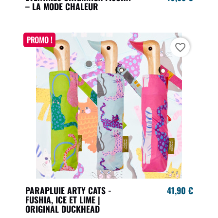
– LA MODE CHALEUR
PROMO !
favorite_border
PARAPLUIE ARTY CATS -
41,90 €
FUSHIA, ICE ET LIME |
ORIGINAL DUCKHEAD