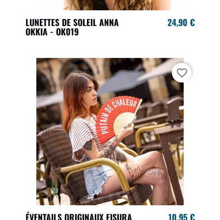
LUNETTES DE SOLEIL ANNA
24,90 €
OKKIA - OK019
favorite_border
ÉVENTAILS ORIGINAUX FISURA
10,95 €