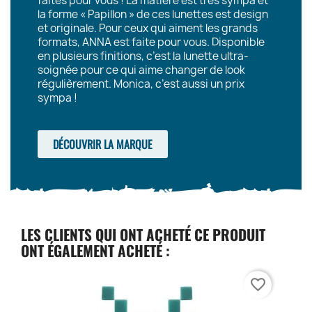
faites pour vous ! La matière est très sympa et
la forme « Papillon » de ces lunettes est design
et originale. Pour ceux qui aiment les grands
formats, ANNA est faite pour vous. Disponible
en plusieurs finitions, c’est la lunette ultra-
soignée pour ce qui aime changer de look
régulièrement. Monica, c’est aussi un prix
sympa !
DÉCOUVRIR LA MARQUE
LES CLIENTS QUI ONT ACHETÉ CE PRODUIT
ONT ÉGALEMENT ACHETÉ :
favorite_border