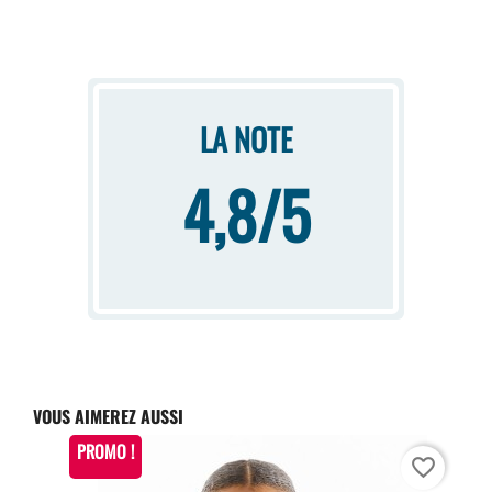
LA NOTE
4,8/5
VOUS AIMEREZ AUSSI
PROMO !
favorite_border