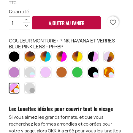
TTC
Quantité
favorite_border
AJOUTER AU PANIER
COULEUR MONTURE : PINK HAVANA ET VERRES
BLUE PINK LENS - PH-BP
NOIR
HAVANA
HAVANA
HAVANA
HAVANA
BLACK
PINK
BK
CH
&
PINK
YELLOW
&
HAVANA
BLEU
HP
HY
ROSE
PH
LILAS
TRANSPARENT
PINK
BROWN
VERT
BLACK
HAVANA
HB
BP
LB
CLEAR
TPI
TBR
TGR
ET
ET
-
VERRES
VERRES
TRANSPARENT
PINK
BLUE
BLUE
BLUE
CLEAR
HAVANA
PINK
PINK
PINK
-
ET
LENS
LENS
LENS
BLACK
VERRES
-
-
-
Les Lunettes idéales pour couvrir tout le visage
LENS
BLUE
TCL
BK-
CH-
-
PINK
Si vous aimez les grands formats, et que vous
BP
BP
TCL-
LENS
recherchez les formes arrondies et colorées pour
BK
-
votre visage, alors OKKIA a créé pour vous les lunettes