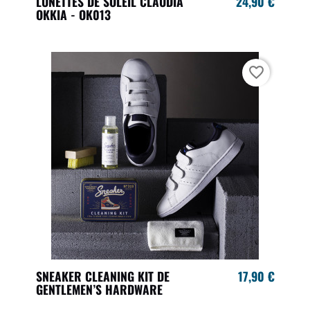
LUNETTES DE SOLEIL CLAUDIA
24,90 €
OKKIA - OK013
favorite_border
SNEAKER CLEANING KIT DE
17,90 €
GENTLEMEN’S HARDWARE