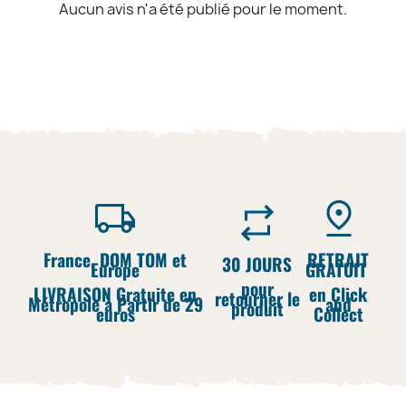
Aucun avis n'a été publié pour le moment.
France, DOM TOM et
RETRAIT
30 JOURS
Europe
GRATUIT
pour
LIVRAISON Gratuite en
en Click
retourner le
Métropole à Partir de 29
and
produit
euros
Collect