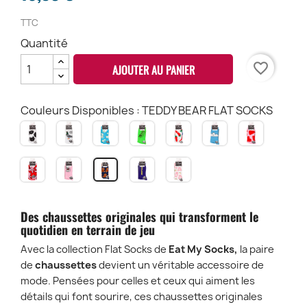
TTC
Quantité
favorite_border
AJOUTER AU PANIER
Couleurs Disponibles : TEDDY BEAR FLAT SOCKS
CAT
PIGEON
LATE
HOT
CHILI
CLOUD
LOVE
FLAT
FLAT
BUNNY
DOG
FLAT
FLAT
FLAT
SOCKS
SOCKS
FLAT
FLAT
SOCKS
SOCKS
SOCKS
DAISY
VINTAGE
OFFLINE
TEDDY
TEDDY
SOCKS
SOCKS
FLAT
CAT
FLAT
RAIMBOW
BEAR
SOCKS
FLAT
SOCKS
FLAT
FLAT
SOCKS
SOCKS
SOCKS
Des chaussettes originales qui transforment le
quotidien en terrain de jeu
Avec la collection Flat Socks de
Eat My Socks,
la paire
de
chaussettes
devient un véritable accessoire de
mode. Pensées pour celles et ceux qui aiment les
détails qui font sourire, ces chaussettes originales