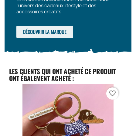
l’univers des cadeaux lifestyle et des
accessoires créatifs.
DÉCOUVRIR LA MARQUE
LES CLIENTS QUI ONT ACHETÉ CE PRODUIT
ONT ÉGALEMENT ACHETÉ :
favorite_border