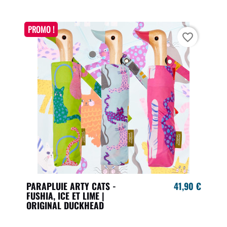
PROMO !
favorite_border
PARAPLUIE ARTY CATS -
41,90 €
FUSHIA, ICE ET LIME |
ORIGINAL DUCKHEAD