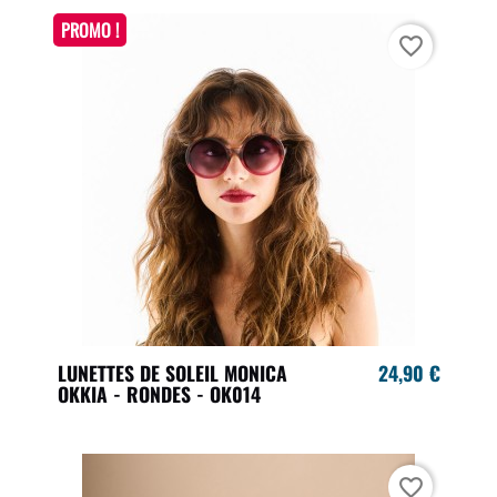
PROMO !
favorite_border
LUNETTES DE SOLEIL MONICA
24,90 €
OKKIA - RONDES - OK014
favorite_border