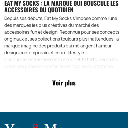
EAT MY SOCKS : LA MARQUE QUI BOUSCULE LES
ACCESSOIRES DU QUOTIDIEN
Depuis ses débuts, Eat My Socks s’impose comme l’une
des marques les plus créatives du marché des
accessoires fun et design. Reconnue pour ses concepts
originaux et ses collections toujours plus inattendues, la
marque imagine des produits qui mélangent humour,
design contemporain et esprit lifestyle.
Chaque collection possède une identité forte, avec des
créations pensées comme de véritables objets mode.
Toujours en avance sur les tendances cadeaux, Eat My
Socks séduit autant les concept stores branchés que les
Voir plus
boutiques lifestyle et mode à travers l’Europe.
Avec les Flat Socks, la marque confirme encore une fois
son talent pour transformer un accessoire basique en
produit tendance, cool et ultra désirable.
POINTS FORTS DES CHAUSSETTES ORIGINALES
EAT MY SOCKS FLAT SOCKS