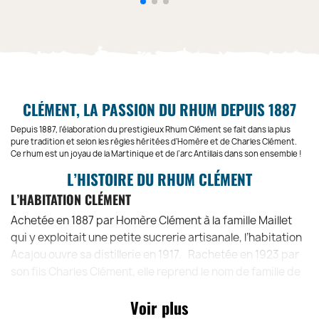
CLÉMENT, LA PASSION DU RHUM DEPUIS 1887
Depuis 1887, l'élaboration du prestigieux Rhum Clément se fait dans la plus
pure tradition et selon les règles héritées d'Homère et de Charles Clément.
Ce rhum est un joyau de la Martinique et de l’arc Antillais dans son ensemble !
L’HISTOIRE DU RHUM CLÉMENT
L’HABITATION CLÉMENT
Achetée en 1887 par Homère Clément à la famille Maillet
qui y exploitait une petite sucrerie artisanale, l’habitation
Acajou ouvre sa distillerie en 1917. Rachetée en 1923 par
son fils Charles Clément, elle reprend le nom de famille de
ses propriétaires et devient l’Habitation Clément.
Voir plus
RHUM CLÉMENT, LA PLUS CÉLÈBRE DISTILLERIE DE