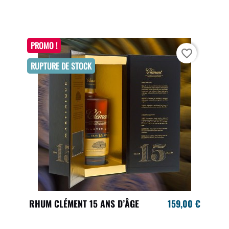
PROMO !
favorite_border
RUPTURE DE STOCK
RHUM CLÉMENT 15 ANS D’ÂGE
159,00 €