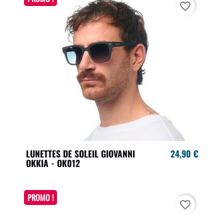
favorite_border
LUNETTES DE SOLEIL GIOVANNI
24,90 €
OKKIA - OK012
PROMO !
favorite_border