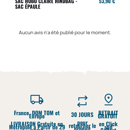
SAC HOBO CLAIRE HINDBAG -
53,90 €
SAC ÉPAULE
Aucun avis n'a été publié pour le moment.
France, DOM TOM et
RETRAIT
30 JOURS
Europe
GRATUIT
pour
LIVRAISON Gratuite en
en Click
retourner le
Métropole à Partir de 29
and
produit