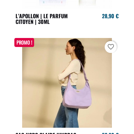
L’APOLLON | LE PARFUM
28,90 €
CITOYEN | 30ML
PROMO !
favorite_border