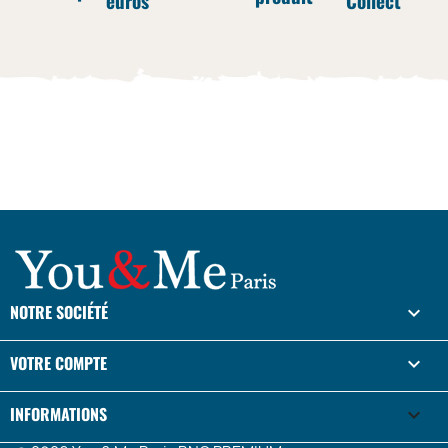
euros
Collect
NOTRE SOCIÉTÉ

VOTRE COMPTE

INFORMATIONS
keyboard_arrow_down