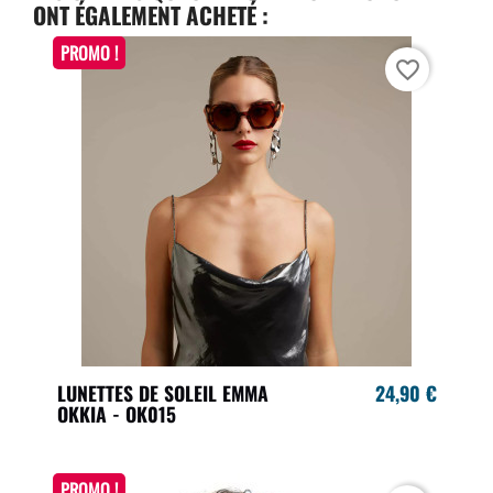
ONT ÉGALEMENT ACHETÉ :
PROMO !
favorite_border
LUNETTES DE SOLEIL EMMA
24,90 €
OKKIA - OK015
PROMO !