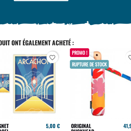
DUIT ONT ÉGALEMENT ACHETÉ :
PROMO !
favorite_border
favori
RUPTURE DE STOCK
GNET
5,00 €
ORIGINAL
41,