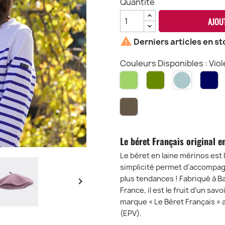
Quantité
AJOU

Derniers articles en st
Couleurs Disponibles : Viol
Vert
Kaki
Denim
M
Camel
Centdé
Le béret Français original e
Le béret en laine mérinos est 
simplicité permet d’accompagn
plus tendances ! Fabriqué à Ba

France, il est le fruit d’un sav
marque « Le Béret Français » a
(EPV).