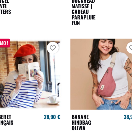
RCEL
DUCKHEAD
VEL
MATISSE |
STERS
CADEAU
PARAPLUIE
FUN
MO !
favorite_border
favori
BERET
28,90 €
BANANE
38,
NÇAIS
HINDBAG
OLIVIA