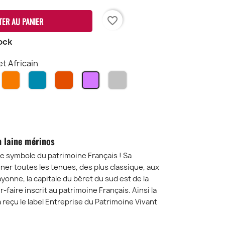
favorite_border
TER AU PANIER
ock
et Africain
arine
Citrouille
Bleu
Chasseur
Gris
Violet
Crepuscule
Chiné
Africain
clair
n laine mérinos
le symbole du patrimoine Français ! Sa
er toutes les tenues, des plus classique, aux
yonne, la capitale du béret du sud est de la
oir-faire inscrit au patrimoine Français. Ainsi la
 reçu le label Entreprise du Patrimoine Vivant