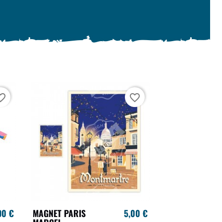
te_border
favorite_border
90 €
MAGNET PARIS
5,00 €