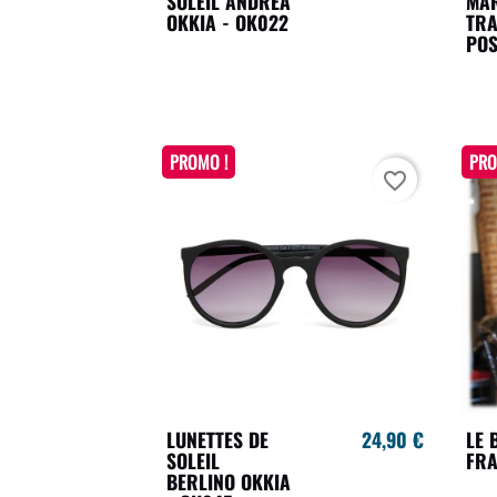
SOLEIL ANDREA
MA
OKKIA - OK022
TRA
PO
PROMO !
PRO
favorite_border
LUNETTES DE
24,90 €
LE 
SOLEIL
FRA
BERLINO OKKIA