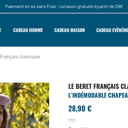
Paiement en 4x sans Frais - Livraison gratuite à partir de 29€
E
CADEAU HOMME
CADEAU MAISON
CADEAU EVÉNÉM
 Français classique
LE BERET FRANÇAIS CL
L’INDÉMODABLE CHAPEA
28,90 €
TTC