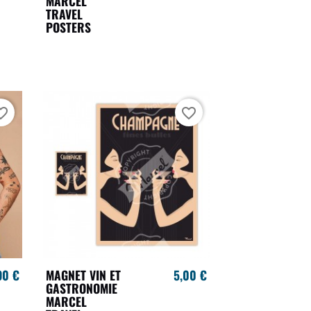
MARCEL
TRAVEL
POSTERS
te_border
favorite_border
90 €
MAGNET VIN ET
5,00 €
GASTRONOMIE
MARCEL