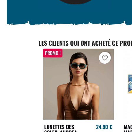
LES CLIENTS QUI ONT ACHETÉ CE PRO
PROMO !
favorite_border
LUNETTES DES
24,90 €
MA