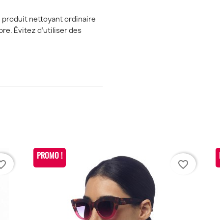
 produit nettoyant ordinaire
re. Évitez d’utiliser des
PROMO !
te_border
favorite_border