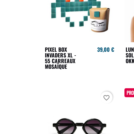
PIXEL BOX
39,00 €
LUN
INVADERS XL -
SOL
55 CARREAUX
OKK
MOSAÏQUE
PRO
favorite_border