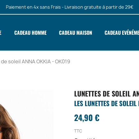
Paiement en 4x sans Frais - Livraison gratuite à partir de 29€
E
CADEAU HOMME
CADEAU MAISON
CADEAU EVÉNÉM
 de soleil ANNA OKKIA - OK019
LUNETTES DE SOLEIL A
LES LUNETTES DE SOLEI
24,90 €
TTC