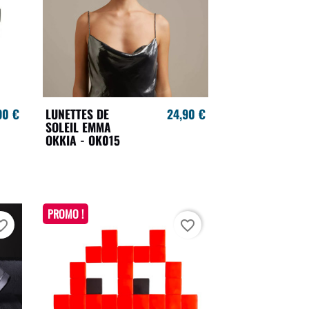
90 €
LUNETTES DE
24,90 €
SOLEIL EMMA
OKKIA - OK015
PROMO !
te_border
favorite_border