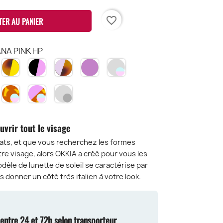
favorite_border
TER AU PANIER
NA PINK HP
HAVANA
BLACK
PINK
LILAS
TRANSPARENT
AVANA
YELLOW
&
HAVANA
LB
CLEAR
NK
HY
ROSE
PH
-
P
LACK
HAVANA
PINK
TRANSPARENT
BP
BLUE
T
ET
HAVANA
CLEAR
PINK
ERRES
VERRES
ET
-
LENS
LUE
BLUE
VERRES
BLACK
-
uvrir tout le visage
INK
PINK
BLUE
LENS
TCL
ENS
LENS
PINK
-
ats, et que vous recherchez les formes
-
LENS
TCL-
re visage, alors OKKIA a créé pour vous les
K-
CH-
-
BK
dèle de lunette de soleil se caractérise par
P
BP
PH-
us donner un côté très italien à votre look.
BP
n entre 24 et 72h selon transporteur