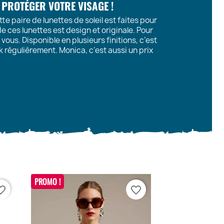
 PROTÉGER VOTRE VISAGE !
te paire de lunettes de soleil est faites pour
de ces lunettes est design et originale. Pour
ous. Disponible en plusieurs finitions, c’est
k régulièrement. Monica, c’est aussi un prix
PROMO !
te_border
favorite_border