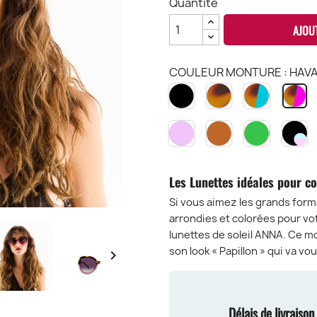
Quantité
AJOU
COULEUR MONTURE : HAVA
NOIR
HAVANA
HAVANA
H
BK
CH
&
PI
BLEU
H
PINK
BROWN
VERT
B
HB
TPI
TBR
TGR
E
V
B
Les Lunettes idéales pour co
P
L
Si vous aimez les grands form
-
arrondies et colorées pour vot
B
lunettes de soleil ANNA. Ce mo
B
son look « Papillon » qui va vo

Délais de livraiso