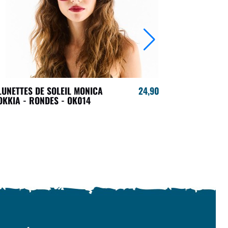
LUNETTES DE SOLEIL MONICA
24,90 €
LUNETTES 
OKKIA - RONDES - OK014
OKKIA - O