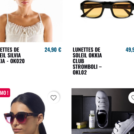
ETTES DE
24,90 €
LUNETTES DE
49,
EIL SILVIA
SOLEIL OKKIA
IA - OK020
CLUB
STROMBOLI –
OKL02
MO !
favorite_border
favori