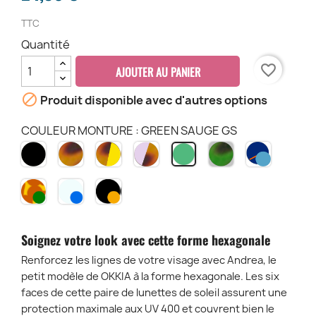
TTC
Quantité
favorite_border
AJOUTER AU PANIER

Produit disponible avec d'autres options
COULEUR MONTURE : GREEN SAUGE GS
NOIR
HAVANA
HAVANA
PINK
HAVANA
MINDNIG
GREEN
BK
CH
YELLOW
HAVANA
KAKI
&
SAUGE
HY
PH
KH
BLUE
GS
HAVANA
TRANSPARENT
MONTURE
MNBL
ET
CLEAR
NOIR
VERRES
-
ET
VERT
DARK
VERRES
Soignez votre look avec cette forme hexagonale
-
BLUE
JAUNE
CH-
LENS
-
Renforcez les lignes de votre visage avec Andrea, le
GR
-
BK-
petit modèle de OKKIA à la forme hexagonale. Les six
TCL
YE
faces de cette paire de lunettes de soleil assurent une
protection maximale aux UV 400 et couvrent bien le