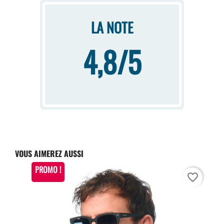
LA NOTE
4,8/5
VOUS AIMEREZ AUSSI
PROMO !
favorite_border