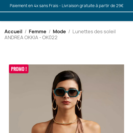
Paiement en 4x sans Frais - Livraison gratuite à partir de 29€
Accueil
Femme
Mode
Lunettes des soleil
ANDREA OKKIA - OK022
PROMO !