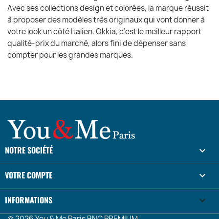
Avec ses collections design et colorées, la marque réussit
à proposer des modèles très originaux qui vont donner à
votre look un côté Italien. Okkia, c’est le meilleur rapport
qualité-prix du marché, alors fini de dépenser sans
compter pour les grandes marques.
NOTRE SOCIÉTÉ

VOTRE COMPTE

INFORMATIONS
keyboard_arrow_down
© 2026 You & Me Paris BNC PREMIUM