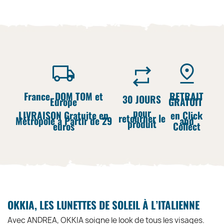
France, DOM TOM et
RETRAIT
30 JOURS
Europe
GRATUIT
pour
LIVRAISON Gratuite en
en Click
retourner le
Métropole à Partir de 29
and
produit
euros
Collect
OKKIA, LES LUNETTES DE SOLEIL À L’ITALIENNE
Avec ANDREA, OKKIA soigne le look de tous les visages.