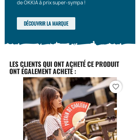
de OKKIA à prix super-sympa !
DÉCOUVRIR LA MARQUE
LES CLIENTS QUI ONT ACHETÉ CE PRODUIT
ONT ÉGALEMENT ACHETÉ :
favorite_border