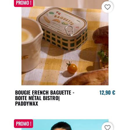
PROMO !
favorite_border
BOUGIE FRENCH BAGUETTE -
12,90 €
BOITE MÉTAL BISTRO|
PADDYWAX
PROMO !
favorite_border