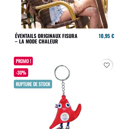
ÉVENTAILS ORIGINAUX FISURA
10,95 €
– LA MODE CHALEUR
PROMO !
favorite_border
-30%
RUPTURE DE STOCK