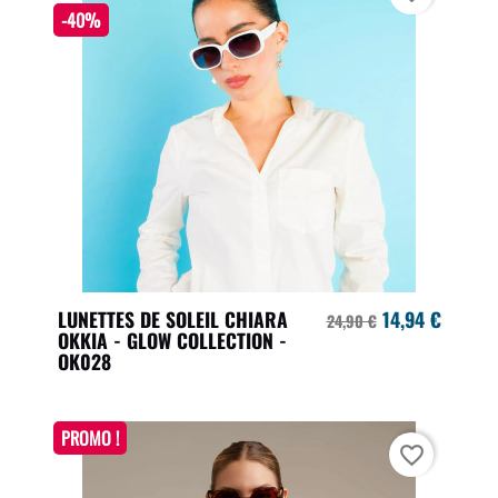
-40%
LUNETTES DE SOLEIL CHIARA
14,94 €
24,90 €
OKKIA - GLOW COLLECTION -
OK028
PROMO !
favorite_border