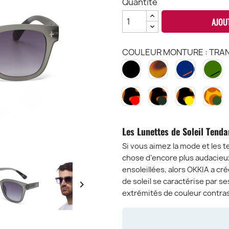
Quantité
AJOU
COULEUR MONTURE : TRAN
NOIR
HAVANA
MINDNIG
G
BK
CH
MN
G
HAVANA
HAVANA
HAVANA
S
BLACK
BLACK
BLACK
H
ET
ET
ET
E
VERRES
VERRES
VERRES
V
Les Lunettes de Soleil Te
ROUGES
VERT
JAUNE
V
-
-
-
-
Si vous aimez la mode et les
B3H
B3H-
B3H-
S
chose d’encore plus audacieux
RD
GR
YE
G
ensoleillées, alors OKKIA a c
de soleil se caractérise par se

extrémités de couleur contra