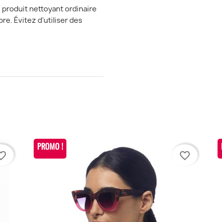
 produit nettoyant ordinaire
re. Évitez d’utiliser des
PROMO !
te_border
favorite_border