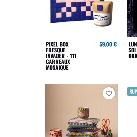
PIXEL BOX
59,00 €
LUN
FRESQUE
SOL
INVADER - 111
OKK
CARREAUX
MOSAIQUE
RUP
favorite_border