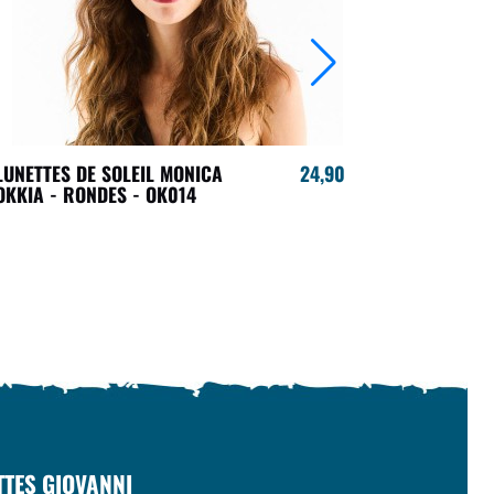
LUNETTES DE SOLEIL MONICA
24,90 €
LUNETTES 
OKKIA - RONDES - OK014
OKKIA - O
TTES GIOVANNI