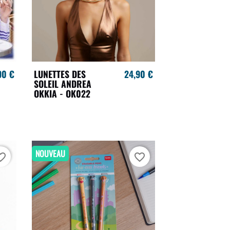
90 €
LUNETTES DES
24,90 €
SOLEIL ANDREA
OKKIA - OK022
NOUVEAU
te_border
favorite_border