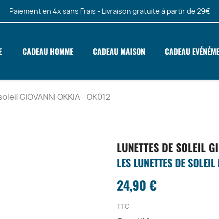
Paiement en 4x sans Frais - Livraison gratuite à partir de 29€
E
CADEAU HOMME
CADEAU MAISON
CADEAU EVÉNÉM
soleil GIOVANNI OKKIA - OK012
LUNETTES DE SOLEIL G
LES LUNETTES DE SOLEIL
24,90 €
TTC