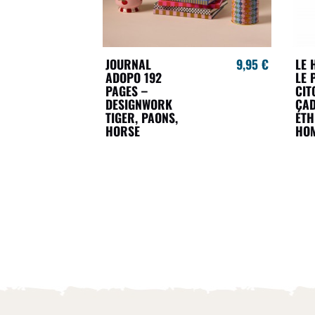
JOURNAL
9,95 €
LE 
ADOPO 192
LE 
PAGES –
CIT
DESIGNWORK
CA
TIGER, PAONS,
ÉTH
HORSE
HO