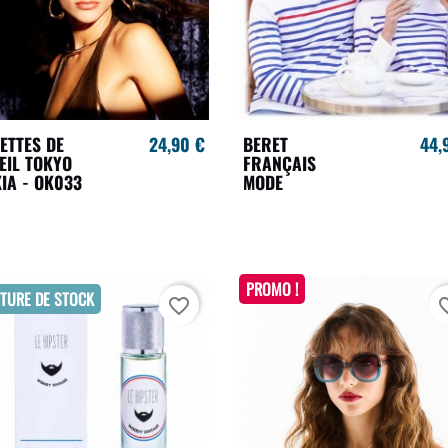
ETTES DE
24,90 €
BERET
44,
EIL TOKYO
FRANÇAIS
IA - OK033
MODE
PROMO !
TURE DE STOCK
favorite_border
favori