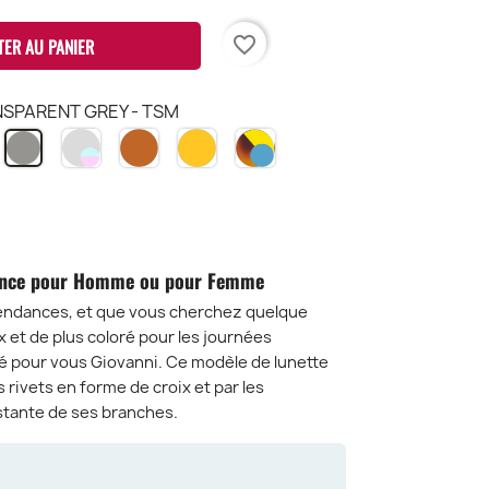
favorite_border
TER AU PANIER
SPARENT GREY - TSM
HT
REEN
TRANSPARENT
BROWN
TRANSPARENT
HAVANA
TRANSPARENT
R
CLEAR
TBR
YELLOW
YELLOW
GREY
-
-
-
-
AHARA
BLUE
GIALLO
BLEU
TSM
AVANA
PINK
-
LENS
T
LENS
TYE
-
ERRES
-
HY
ndance pour Homme ou pour Femme
ERT
TCL
BL
 tendances, et que vous cherchez quelque
H-
 et de plus coloré pour les journées
R
réé pour vous Giovanni. Ce modèle de lunette
s rivets en forme de croix et par les
stante de ses branches.