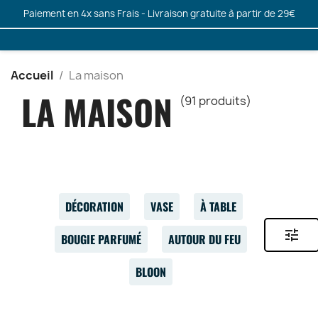
Paiement en 4x sans Frais - Livraison gratuite à partir de 29€
Accueil
La maison
LA MAISON
(91 produits)
DÉCORATION
VASE
À TABLE
tune
BOUGIE PARFUMÉ
AUTOUR DU FEU
BLOON