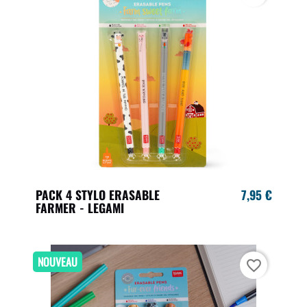
PACK 4 STYLO ERASABLE
7,95 €
FARMER - LEGAMI
NOUVEAU
favorite_border