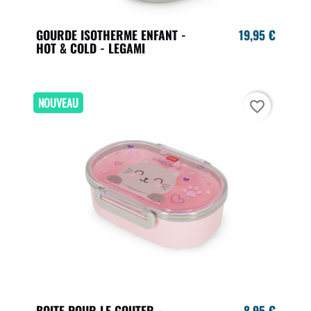
GOURDE ISOTHERME ENFANT -
19,95 €
HOT & COLD - LEGAMI
NOUVEAU
favorite_border
BOITE POUR LE GOUTER -
8,95 €