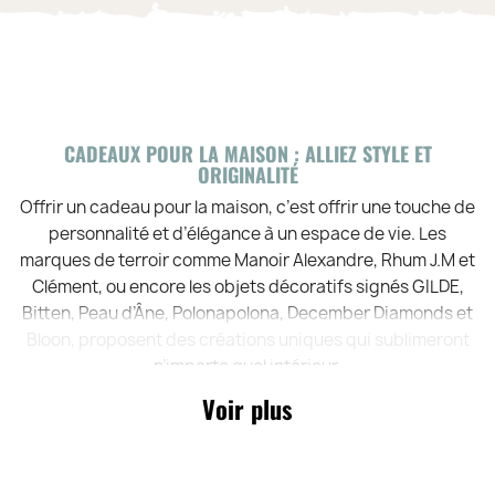
CADEAUX POUR LA MAISON : ALLIEZ STYLE ET
ORIGINALITÉ
Offrir un cadeau pour la maison, c’est offrir une touche de
personnalité et d’élégance à un espace de vie. Les
marques de terroir comme Manoir Alexandre, Rhum J.M et
Clément, ou encore les objets décoratifs signés GILDE,
Bitten, Peau d’Âne, Polonapolona, December Diamonds et
Bloon, proposent des créations uniques qui sublimeront
n’importe quel intérieur.
Voir plus
MANOIR ALEXANDRE, RHUM J.M ET RHUM CLÉMENT :
SAVEURS D’EXCEPTION
Pour les amateurs de produits authentiques et raffinés,