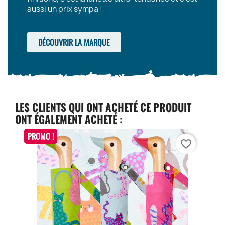
aussi un prix sympa !
DÉCOUVRIR LA MARQUE
LES CLIENTS QUI ONT ACHETÉ CE PRODUIT
ONT ÉGALEMENT ACHETÉ :
PROMO !
favorite_border