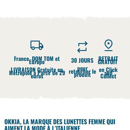
France, DOM TOM et
RETRAIT
30 JOURS
Europe
GRATUIT
pour
LIVRAISON Gratuite en
en Click
retourner le
Métropole à Partir de 29
and
produit
euros
Collect
OKKIA, LA MARQUE DES LUNETTES FEMME QUI
AIMENT LA MODE À L’ITALIENNE