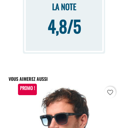
LA NOTE
4,8/5
VOUS AIMEREZ AUSSI
PROMO !
favorite_border