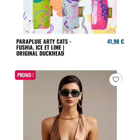
PARAPLUIE ARTY CATS -
41,90 €
FUSHIA, ICE ET LIME |
ORIGINAL DUCKHEAD
PROMO !
favorite_border