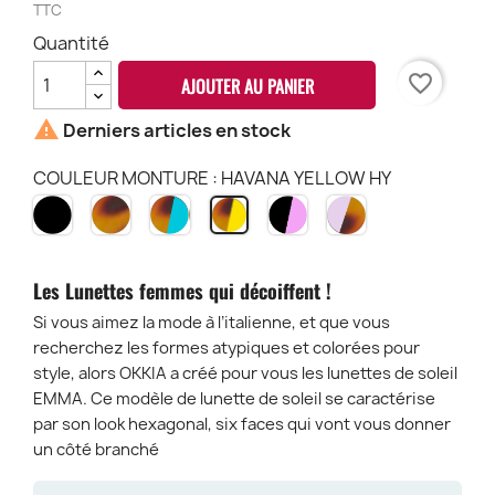
TTC
Quantité
favorite_border
AJOUTER AU PANIER

Derniers articles en stock
COULEUR MONTURE : HAVANA YELLOW HY
NOIR
HAVANA
HAVANA
BLACK
PINK
HAVANA
BK
CH
&
&
HAVANA
YELLOW
BLEU
ROSE
PH
HY
HB
BP
Les Lunettes femmes qui décoiffent !
Si vous aimez la mode à l’italienne, et que vous
recherchez les formes atypiques et colorées pour
style, alors OKKIA a créé pour vous les lunettes de soleil
EMMA. Ce modèle de lunette de soleil se caractérise
par son look hexagonal, six faces qui vont vous donner
un côté branché