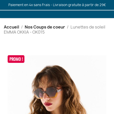
Paiement en 4x sans Frais - Livraison gratuite à partir de 29€
Accueil
Nos Coups de coeur
Lunettes de soleil
EMMA OKKIA - OK015
PROMO !