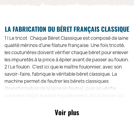
LA FABRICATION DU BÉRET FRANÇAIS CLASSIQUE
1 | Le tricot Chaque Béret Classique est composé de laine
qualité mérinos d’une filature française. Une fois tricoté,
les couturières doivent vérifier chaque béret pour enlever
les impuretés à la pince à épiler avant de passer au foulon.
2 | Le foulon C’est ici que le maître foulonnier, avec son
savoir-faire, fabrique le véritable béret classique. La
machine permet de feutrer les bérets classiques
(transformation de la laine en feutre), puis on vérifie
comment réagit le béret régulièrement afin d’arriver à la
taille et au rendu souhaité.
3| L’enformage et le séchage ! Dès sortie du foulon, les
Voir plus
bérets sont mis dans une cloche à vapeur en cuivre. Cela
permet d’enformer les bérets classique plus facilement un
par un à la main et de créer son ourlet. Une étape difficile