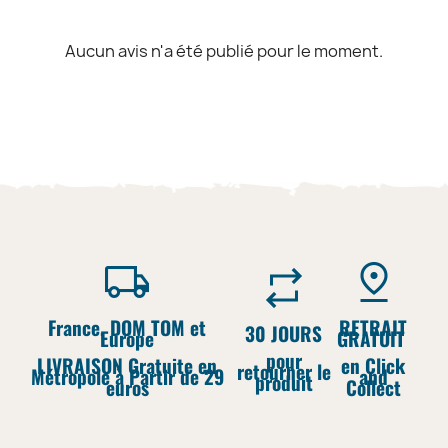
Aucun avis n'a été publié pour le moment.
France, DOM TOM et
RETRAIT
30 JOURS
Europe
GRATUIT
pour
LIVRAISON Gratuite en
en Click
retourner le
Métropole à Partir de 29
and
produit
euros
Collect