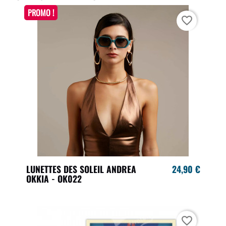
PROMO !
favorite_border
LUNETTES DES SOLEIL ANDREA
24,90 €
OKKIA - OK022
favorite_border