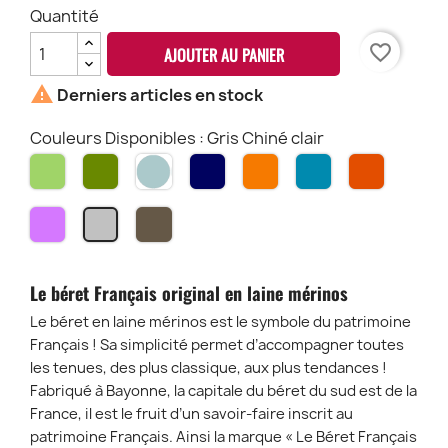
Quantité
favorite_border
AJOUTER AU PANIER

Derniers articles en stock
Couleurs Disponibles : Gris Chiné clair
Vert
Kaki
Denim
Marine
Citrouille
Bleu
Chasseu
Crepuscule
Violet
Camel
Gris
Africain
Centdé
Chiné
clair
Le béret Français original en laine mérinos
Le béret en laine mérinos est le symbole du patrimoine
Français ! Sa simplicité permet d’accompagner toutes
les tenues, des plus classique, aux plus tendances !
Fabriqué à Bayonne, la capitale du béret du sud est de la
France, il est le fruit d’un savoir-faire inscrit au
patrimoine Français. Ainsi la marque « Le Béret Français