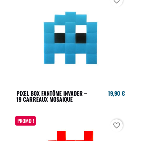
favorite_border
PIXEL BOX FANTÔME INVADER –
19,90 €
19 CARREAUX MOSAIQUE
PROMO !
favorite_border