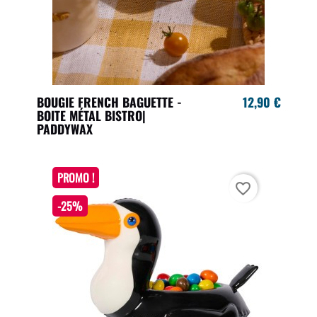
BOUGIE FRENCH BAGUETTE -
12,90 €
BOITE MÉTAL BISTRO|
PADDYWAX
PROMO !
favorite_border
-25%