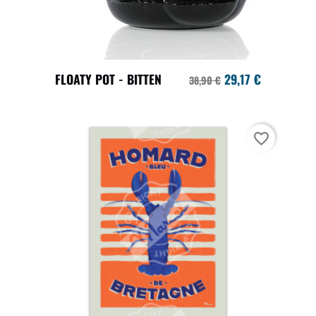
FLOATY POT - BITTEN
29,17 €
38,90 €
favorite_border