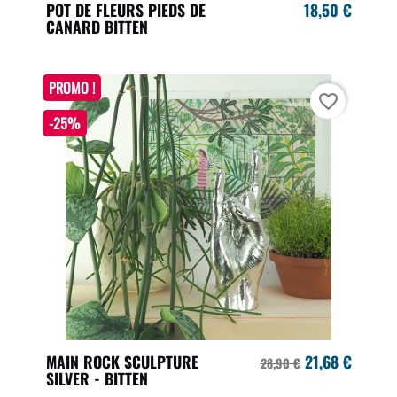
POT DE FLEURS PIEDS DE
18,50 €
CANARD BITTEN
PROMO !
favorite_border
-25%
MAIN ROCK SCULPTURE
21,68 €
28,90 €
SILVER - BITTEN