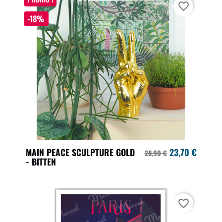
favorite_border
-18%
MAIN PEACE SCULPTURE GOLD
23,70 €
28,90 €
- BITTEN
favorite_border