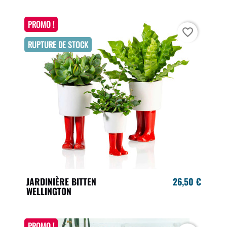
PROMO !
favorite_border
RUPTURE DE STOCK
JARDINIÈRE BITTEN
26,50 €
WELLINGTON
PROMO !