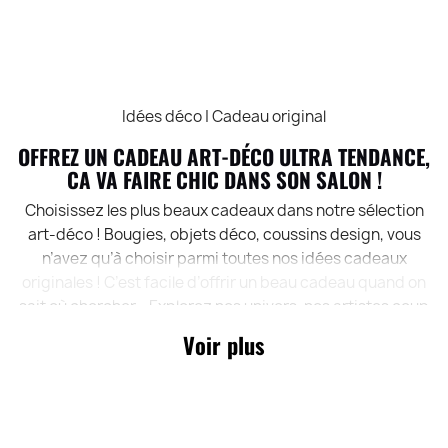
Idées déco | Cadeau original
OFFREZ UN CADEAU ART-DÉCO ULTRA TENDANCE,
CA VA FAIRE CHIC DANS SON SALON !
Choisissez les plus beaux cadeaux dans notre sélection
art-déco ! Bougies, objets déco, coussins design, vous
n’avez qu’à choisir parmi toutes nos idées cadeaux
originales ! C’est facile d’offrir un beau cadeau quand on
sait où chercher… Explorez nos univers, nos artistes coup
de cœur, et craquez pour un cadeau original et tendance.
Voir plus
Pour une idée déco à prix cadeau, vous êtes au bon
endroit !
cadeau déco
Cadeau bougie parfumée
cadeau ballon
bloon
art pilo coussin déco
naais anti feu