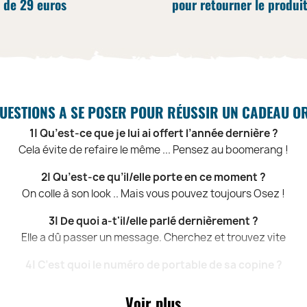
 de 29 euros
pour retourner le produi
UESTIONS A SE POSER POUR RÉUSSIR UN CADEAU O
1| Qu’est-ce que je lui ai offert l’année dernière ?
Cela évite de refaire le même ... Pensez au boomerang !
2| Qu’est-ce qu’il/elle porte en ce moment ?
On colle à son look .. Mais vous pouvez toujours Osez !
3| De quoi a-t'il/elle parlé dernièrement ?
Elle a dû passer un message. Cherchez et trouvez vite
4| C’est quoi le numéro de portable de sa copine ?
Renseignez-vous, c’est toujours mieux .. Le numéro ?
Voir plus