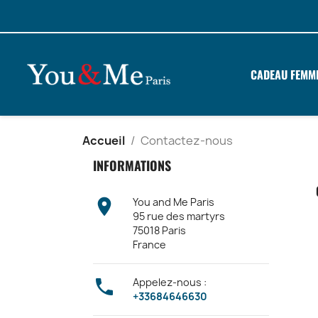
CADEAU FEMM
Accueil
Contactez-nous
INFORMATIONS

You and Me Paris
95 rue des martyrs
75018 Paris
France

Appelez-nous :
+33684646630