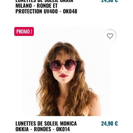
MILANO - RONDE ET
PROTECTION UV400 - OK048
PROMO !
favorite_border
LUNETTES DE SOLEIL MONICA
24,90 €
OKKIA - RONDES - OK014