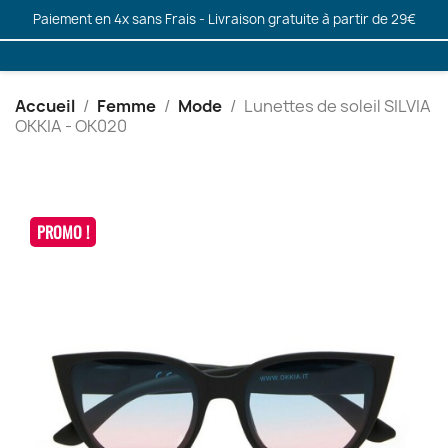
Paiement en 4x sans Frais - Livraison gratuite à partir de 29€
Accueil
Femme
Mode
Lunettes de soleil SILVIA
OKKIA - OK020
PROMO !