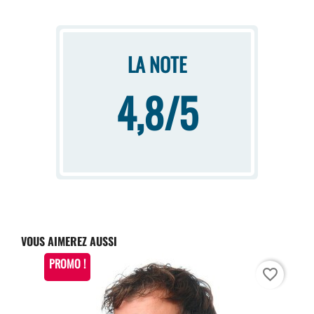
LA NOTE
4,8/5
VOUS AIMEREZ AUSSI
PROMO !
favorite_border