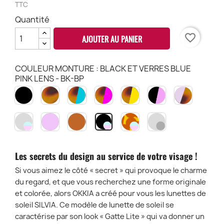
TTC
Quantité
favorite_border
AJOUTER AU PANIER
COULEUR MONTURE : BLACK ET VERRES BLUE
PINK LENS - BK-BP
NOIR
HAVANA
HAVANA
HAVANA
HAVANA
BLACK
PINK
BK
CH
&
PINK
YELLOW
&
HAVANA
BLEU
HP
HY
ROSE
PH
TRANSPARENT
PINK
BROWN
HAVANA
TRANSPARENT
BLACK
HB
BP
CLEAR
TPI
TBR
ET
CLEAR
ET
-
VERRES
-
VERRES
BLUE
BLUE
BLACK
BLUE
Les secrets du design au service de votre visage !
PINK
PINK
LENS
PINK
LENS
LENS
-
LENS
Si vous aimez le côté « secret » qui provoque le charme
-
-
TCL-
-
du regard, et que vous recherchez une forme originale
TCL
CH-
BK
BK-
et colorée, alors OKKIA a créé pour vous les lunettes de
BP
BP
soleil SILVIA. Ce modèle de lunette de soleil se
caractérise par son look « Gatte Lite » qui va donner un