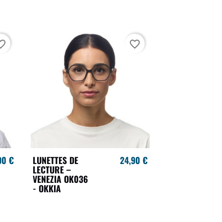
te_border
favorite_border
90 €
LUNETTES DE
24,90 €
LECTURE –
VENEZIA OK036
- OKKIA