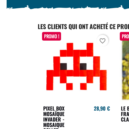
LES CLIENTS QUI ONT ACHETÉ CE PRO
PROMO !
PRO
favorite_border
PIXEL BOX
28,90 €
LE 
MOSAÏQUE
FRA
INVADER -
CLA
MOSAIQUE