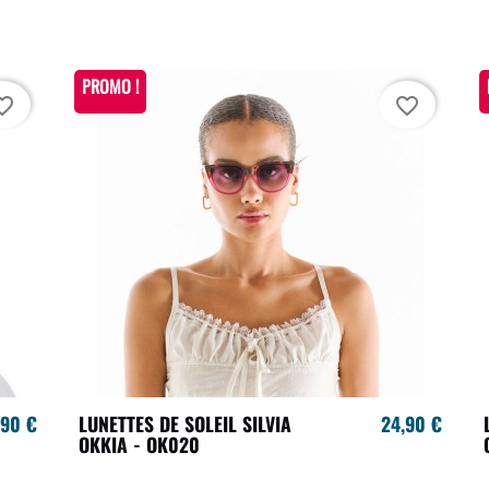
PROMO !
te_border
favorite_border
,90 €
LUNETTES DE SOLEIL SILVIA
24,90 €
OKKIA - OK020