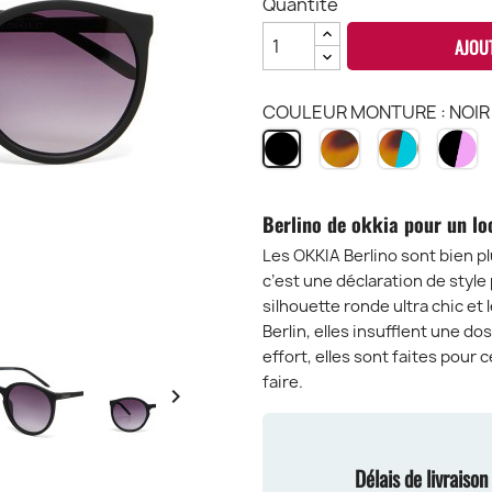
Quantité
AJOU
COULEUR MONTURE : NOIR
HAVANA
HAVANA
B
NOIR
CH
&
&
BK
BLEU
R
HB
B
Berlino de okkia pour un loo
Les OKKIA Berlino sont bien plu
c’est une déclaration de style
silhouette ronde ultra chic et
Berlin, elles insufflent une d
effort, elles sont faites pour c
faire.

Délais de livraiso