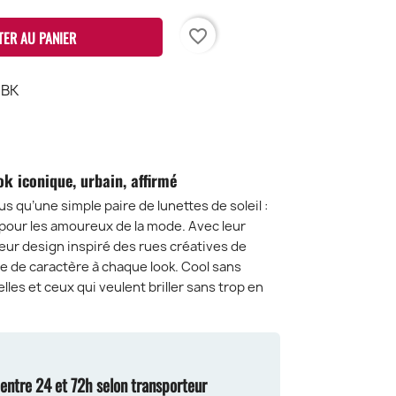
favorite_border
TER AU PANIER
 BK
LACK
OSE
P
k iconique, urbain, affirmé
s qu’une simple paire de lunettes de soleil :
 pour les amoureux de la mode. Avec leur
 leur design inspiré des rues créatives de
ose de caractère à chaque look. Cool sans
elles et ceux qui veulent briller sans trop en
n entre 24 et 72h selon transporteur