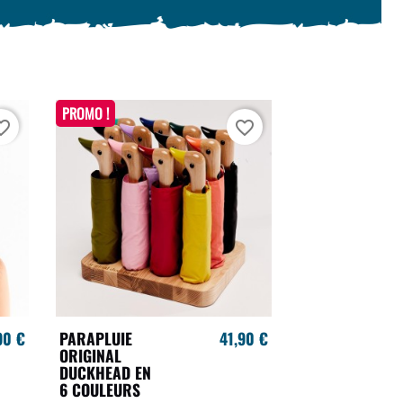
PROMO !
te_border
favorite_border
90 €
PARAPLUIE
41,90 €
ORIGINAL
DUCKHEAD EN
6 COULEURS