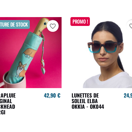
PROMO !
TURE DE STOCK
favorite_border
favori
APLUIE
42,90 €
LUNETTES DE
24,
GINAL
SOLEIL ELBA
CKHEAD
OKKIA - OK044
GI