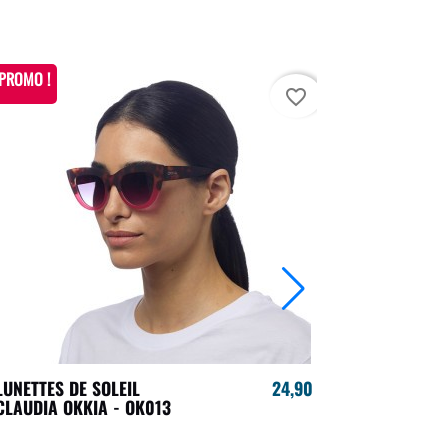
PROMO !
PROMO !
favorite_border
LUNETTES DE SOLEIL
24,90 €
LUNETTES 
CLAUDIA OKKIA - OK013
OKKIA - R