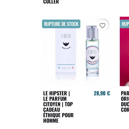
COLLER
RUPTURE DE STOCK
RUP
favorite_border
LE HIPSTER |
28,90 €
PAR
LE PARFUM
ORI
CITOYEN | TOP
DU
CADEAU
COR
ÉTHIQUE POUR
HOMME