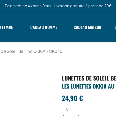
Paiement en 4x sans Frais - Livraison gratuite à partir de 29€
U FEMME
CADEAU HOMME
CADEAU MAISON
de Soleil Berlino OKKIA - OK045
LUNETTES DE SOLEIL B
LES LUNETTES OKKIA AU 
24,90 €
TTC