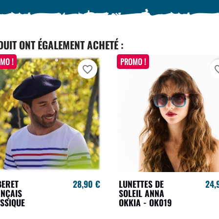
DUIT ONT ÉGALEMENT ACHETÉ :
MO !
PROMO !
favorite_border
favori
BERET
28,90 €
LUNETTES DE
24,
NÇAIS
SOLEIL ANNA
SSIQUE
OKKIA - OK019