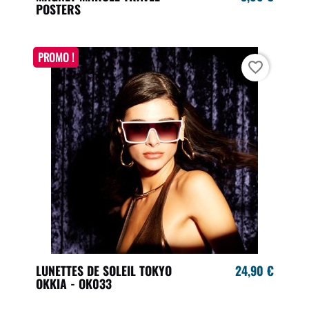
POSTERS
PROMO !
favorite_border
LUNETTES DE SOLEIL TOKYO
24,90 €
OKKIA - OK033