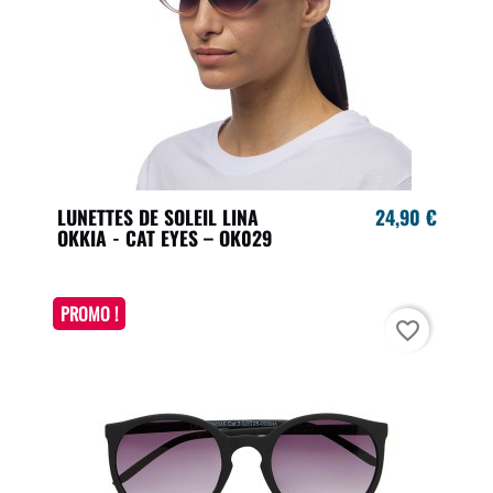
LUNETTES DE SOLEIL LINA
24,90 €
OKKIA - CAT EYES – OK029
PROMO !
favorite_border