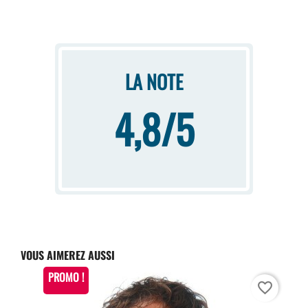
LA NOTE
4,8/5
VOUS AIMEREZ AUSSI
PROMO !
favorite_border