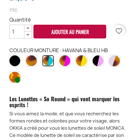
TTC
Quantité
favorite_border
AJOUTER AU PANIER
COULEUR MONTURE : HAVANA & BLEU HB
NOIR
HAVANA
HAVANA
HAVANA
BLACK
PINK
HAVANA
BK
CH
PINK
YELLOW
&
HAVANA
&
HP
HY
ROSE
PH
BLEU
HAVANA
BP
HB
ET
VERRES
VERT
Les Lunettes « So Round » qui vont marquer les
-
esprits !
CH-
GR
Si vous aimez la mode, et que vous recherchez les
formes rondes et colorées pour votre visage, alors
OKKIA a créé pour vous les lunettes de soleil MONICA.
Ce modèle de lunette de soleil se caractérise par son