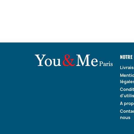
NOTRE 
Livrai
Menti
légale
Condi
d'utili
A pro
Conta
nous