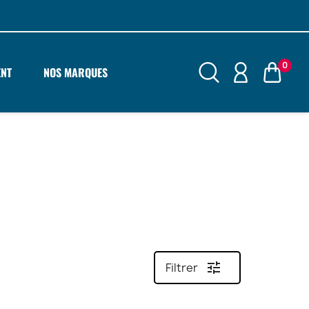
0
ENT
NOS MARQUES
tune
Filtrer