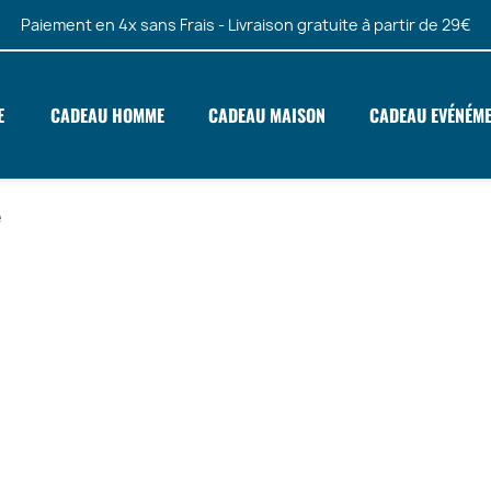
Paiement en 4x sans Frais - Livraison gratuite à partir de 29€
E
CADEAU HOMME
CADEAU MAISON
CADEAU EVÉNÉM
e