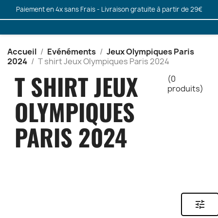
Paiement en 4x sans Frais - Livraison gratuite à partir de 29€
Accueil
Evénéments
Jeux Olympiques Paris
2024
T shirt Jeux Olympiques Paris 2024
T SHIRT JEUX
(0
produits)
OLYMPIQUES
PARIS 2024
tune