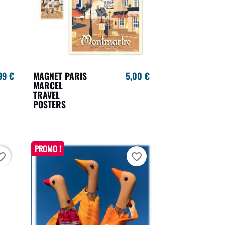
99 €
MAGNET PARIS
5,00 €
MARCEL
TRAVEL
POSTERS
PROMO !
te_border
favorite_border