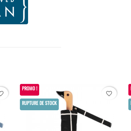
PROMO !
te_border
favorite_border
RUPTURE DE STOCK