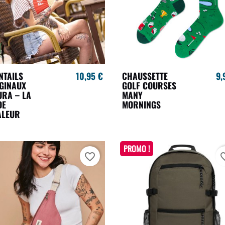
NTAILS
10,95 €
CHAUSSETTE
9,
GINAUX
GOLF COURSES
URA – LA
MANY
DE
MORNINGS
ALEUR
PROMO !
favorite_border
favori