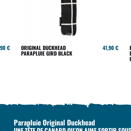
,90 €
ORIGINAL DUCKHEAD
41,90 €
PARAPLUIE GIRD BLACK
Parapluie Original Duckhead
UNE TÊTE DE CANARD QU’ON AIME SORTIR SOUS