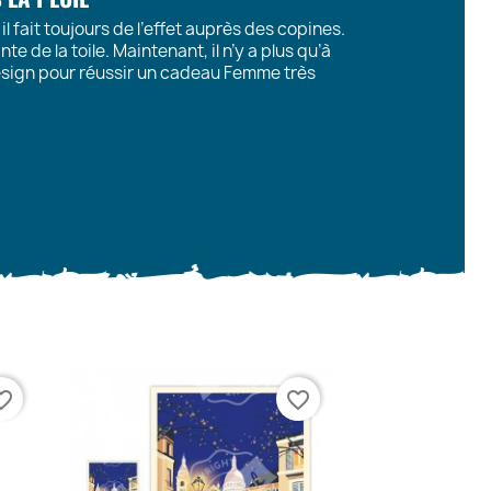
il fait toujours de l’effet auprès des copines.
te de la toile. Maintenant, il n’y a plus qu’à
 design pour réussir un cadeau Femme très
te_border
favorite_border