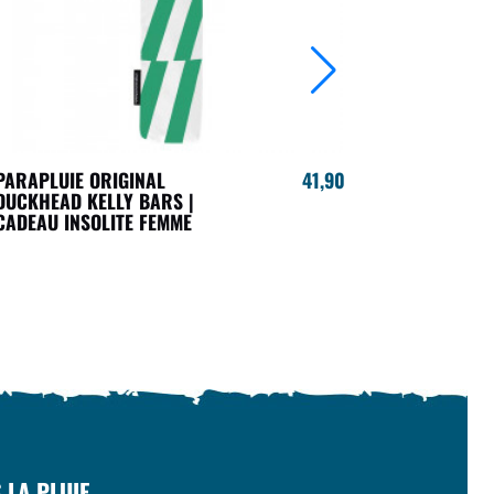
PARAPLUIE ORIGINAL
41,90 €
ORIGINAL 
DUCKHEAD KELLY BARS |
FLOWER | 
CADEAU INSOLITE FEMME
PARAPLUIE
 LA PLUIE