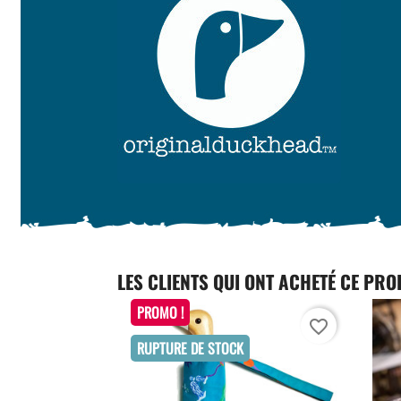
LES CLIENTS QUI ONT ACHETÉ CE PRO
PROMO !
favorite_border
RUPTURE DE STOCK