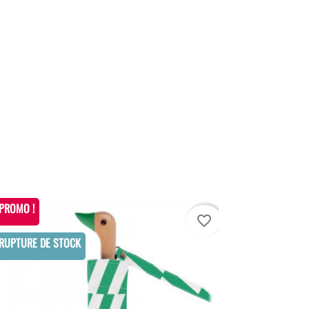
PROMO !
PROMO !
favorite_border
RUPTURE DE STOCK