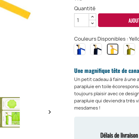
Quantité
AJOU
Couleurs Disponibles : Yel
Bleu
Navy
Ol
Yellow
Royale
OD
O
OD
OD
Une magnifique tête de can
Un petit cadeau à faire à une 
parapluie en toile écorespons
toujours plaisir avec ce desig
parapluie qui deviendra très v
mesdames !

Délais de livraiso