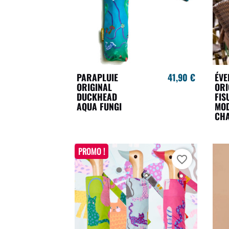
PARAPLUIE
41,90 €
ÉVE
ORIGINAL
ORI
DUCKHEAD
FIS
AQUA FUNGI
MO
CH
PROMO !
favorite_border