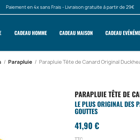
Paiement en 4x sans Frais - Livraison gratuite à partir de 29€
E
CADEAU HOMME
CADEAU MAISON
CADEAU EVÉNÉM
s
Parapluie
Parapluie Tête de Canard Original Duckhe
PARAPLUIE TÊTE DE C
LE PLUS ORIGINAL DES 
GOUTTES
41,90 €
TTC