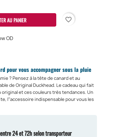
favorite_border
TER AU PANIER
low OD
ive
D
ard pour vous accompagner sous la pluie
amie ? Pensez à la tête de canard et au
able de Original Duckhead. Le cadeau qui fait
n original et ces couleurs très tendances. Un
ite, l’’accessoire indispensable pour vous les
n entre 24 et 72h selon transporteur