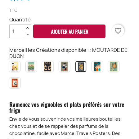
TTC
Quantité
favorite_border
AJOUTER AU PANIER
Marcel| les Créations disponible : : MOUTARDE DE
DIJON
BORDEAUX
SAINT-
CHAMPAGNE
VINS
SPRITZ
CHOCOLA
MOUTARDE
Gands
ÉMILION
fines
DE
DE
Vins
Bulles
FRANCE
DIJON
PIMENT
ESPELETTE
Ramenez vos vignobles et plats préférés sur votre
frigo
Envie de vous souvenir de vos meilleures bouteilles
chez vous et de se rappeler des parfums de la
chocolatine, facile avec Marcel Travels Posters. Des