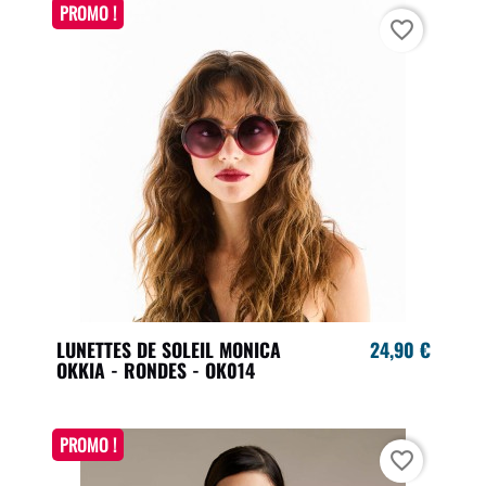
PROMO !
favorite_border
LUNETTES DE SOLEIL MONICA
24,90 €
OKKIA - RONDES - OK014
PROMO !
favorite_border