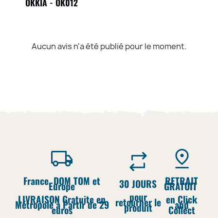
OKKIA - OK012
Aucun avis n'a été publié pour le moment.
France, DOM TOM et
RETRAIT
30 JOURS
Europe
GRATUIT
pour
LIVRAISON Gratuite en
en Click
retourner le
Métropole à Partir de 29
and
produit
euros
Collect