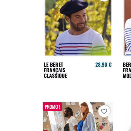
LE BERET
28,90 €
BER
FRANÇAIS
FRA
CLASSIQUE
MO
PROMO !
favorite_border