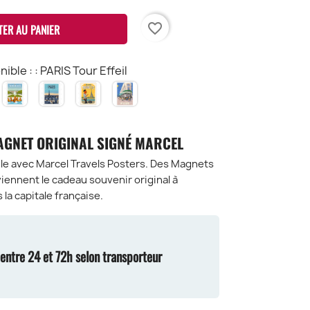
favorite_border
TER AU PANIER
ible : : PARIS Tour Effeil
ONTMARTRE
VERSAILLES
PARIS
FRENCH
BOULEVARD
ace
Les
BAGUETTE
SAINT-
u
Toits
GERMAIN
rtre
AGNET ORIGINAL SIGNÉ MARCEL
cile avec Marcel Travels Posters. Des Magnets
viennent le cadeau souvenir original à
la capitale française.
n entre 24 et 72h selon transporteur