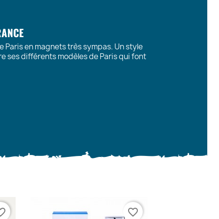
RANCE
de Paris en magnets très sympas. Un style
re ses différents modèles de Paris qui font
te_border
favorite_border