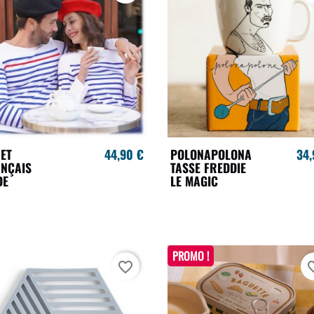
ET
44,90 €
POLONAPOLONA
34,
NÇAIS
TASSE FREDDIE
DE
LE MAGIC
PROMO !
favorite_border
favori