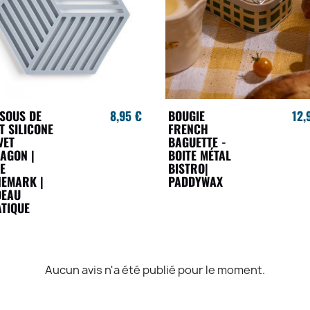
SOUS DE
8,95 €
BOUGIE
12,
T SILICONE
FRENCH
VET
BAGUETTE -
AGON |
BOITE MÉTAL
E
BISTRO|
EMARK |
PADDYWAX
DEAU
TIQUE
Aucun avis n'a été publié pour le moment.