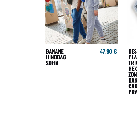
BANANE
47,90 €
DES
HINDBAG
PLA
SOFIA
TRI
HEX
ZON
DAN
CA
PRA