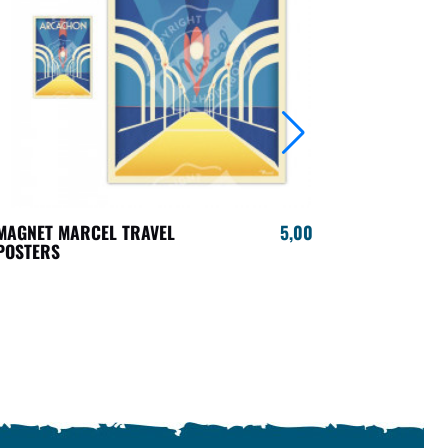
MAGNET MARCEL TRAVEL
5,00 €
MAGNET VI
POSTERS
GASTRONO
TRAVEL PO