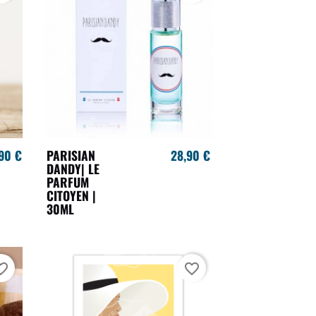
90 €
PARISIAN
28,90 €
DANDY| LE
PARFUM
CITOYEN |
30ML
te_border
favorite_border