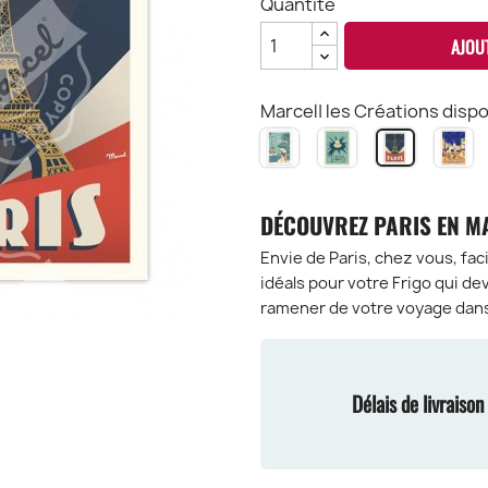
Quantité
AJOU
Marcel| les Créations dispon
PARIS
PARIS
M
PARIS
Mon
Place
Pl
Tour
Amour
de
d
Effeil
l'Étoile
Te
DÉCOUVREZ PARIS EN M
Envie de Paris, chez vous, fa
idéals pour votre Frigo qui de
ramener de votre voyage dans 
Délais de livraiso