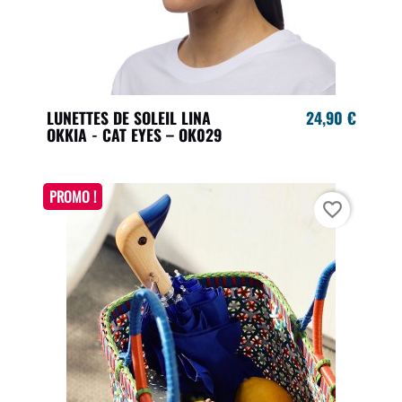
LUNETTES DE SOLEIL LINA
24,90 €
OKKIA - CAT EYES – OK029
PROMO !
favorite_border