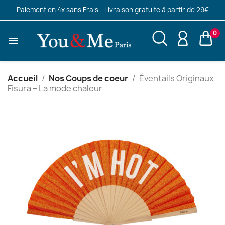
Paiement en 4x sans Frais - Livraison gratuite à partir de 29€
0

Accueil
Nos Coups de coeur
Éventails Originaux
Fisura – La mode chaleur