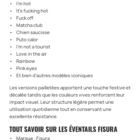
• I'm hot
• It's fucking hot
• Fuck off
• Matcha club
• Chien saucisse
• Puto calor
• I'm not a tourist
• Love in the air
• Rainbow
• Pink eyes
• Et bien d'autres modèles iconiques
Les versions pailletées apportent une touche festive et
décalée tandis que les couleurs vives renforcent leur
impact visuel. Leur structure légère permet une
utilisation quotidienne tout en conservant une
excellente résistance.
TOUT SAVOIR SUR LES ÉVENTAILS FISURA
• Marque : Fisura