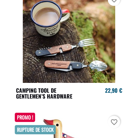
CAMPING TOOL DE
22,90 €
GENTLEMEN’S HARDWARE
PROMO !
favorite_border
RUPTURE DE STOCK