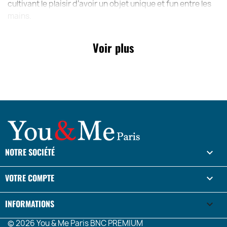
cultivant le plaisir d’avoir un objet unique et fun entre les
mains.
Voir plus
NOTRE SOCIÉTÉ

VOTRE COMPTE

INFORMATIONS
keyboard_arrow_down
© 2026 You & Me Paris BNC PREMIUM