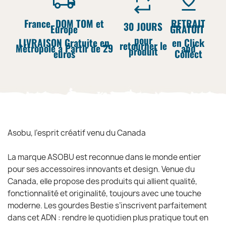
France, DOM TOM et
RETRAIT
30 JOURS
Europe
GRATUIT
pour
LIVRAISON Gratuite en
en Click
retourner le
Métropole à Partir de 29
and
produit
euros
Collect
Asobu, l’esprit créatif venu du Canada
La marque ASOBU est reconnue dans le monde entier
pour ses accessoires innovants et design. Venue du
Canada, elle propose des produits qui allient qualité,
fonctionnalité et originalité, toujours avec une touche
moderne. Les gourdes Bestie s’inscrivent parfaitement
dans cet ADN : rendre le quotidien plus pratique tout en