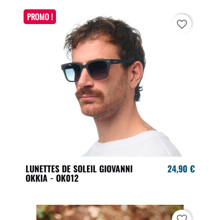
PROMO !
favorite_border
LUNETTES DE SOLEIL GIOVANNI
24,90 €
OKKIA - OK012
favorite_border