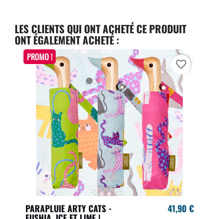
LES CLIENTS QUI ONT ACHETÉ CE PRODUIT
ONT ÉGALEMENT ACHETÉ :
PROMO !
favorite_border
PARAPLUIE ARTY CATS -
41,90 €
FUSHIA, ICE ET LIME |