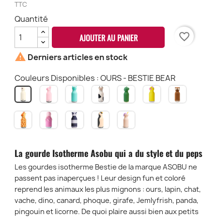
TTC
Quantité
favorite_border
AJOUTER AU PANIER

Derniers articles en stock
Couleurs Disponibles : OURS - BESTIE BEAR
BUNNY
CHAT
VACHE
DINO
CANARD
RENARD
OURS
-
-
-
-
-
-
-
BESTIE
BESTIE
BESTIE
BESTIE
BESTIE
BESTIE
BESTIE
GIRAFE
PIEUVRE
PANDA
PINGOUIN
LICORNE
CAT
COW
DINOSAURE
DUCK
FOX
BEAR
-
-
-
-
-
BESTIE
BESTIE
BESTIE
BESTIE
BESTIE
GIRAFFE
JELLYFRISH
PENGUIN
UNICORN
La gourde Isotherme Asobu qui a du style et du peps
Les gourdes isotherme Bestie de la marque ASOBU ne
passent pas inaperçues ! Leur design fun et coloré
reprend les animaux les plus mignons : ours, lapin, chat,
vache, dino, canard, phoque, girafe, Jemlyfrish, panda,
pingouin et licorne. De quoi plaire aussi bien aux petits