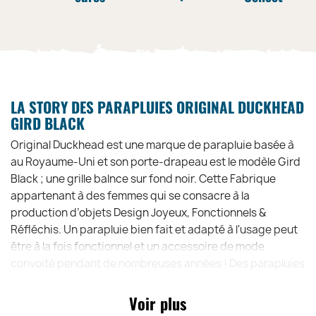
LA STORY DES PARAPLUIES ORIGINAL DUCKHEAD
GIRD BLACK
Original Duckhead est une marque de parapluie basée à
au Royaume-Uni et son porte-drapeau est le modèle Gird
Black ; une grille balnce sur fond noir. Cette Fabrique
appartenant à des femmes qui se consacre à la
production d’objets Design Joyeux, Fonctionnels &
Réfléchis. Un parapluie bien fait et adapté à l'usage peut
être à la fois fonctionnel et un accessoire de mode
convoité pendant de nombreuses années ! Des parapluies
faits à la main, construits pour durer au-delà de la saison,
à partir de matériaux recyclés, recyclables,
Voir plus
biodégradables et issus de sources durables. Optez pour