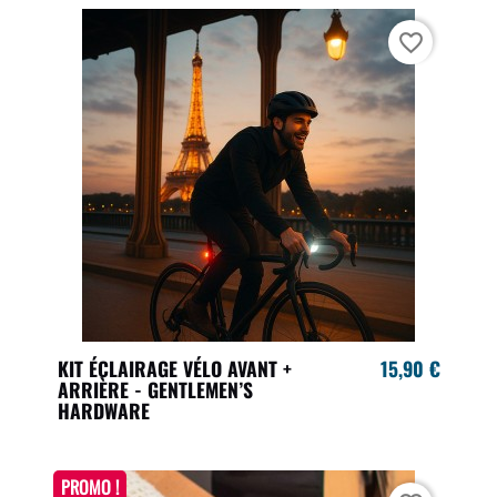
favorite_border
KIT ÉCLAIRAGE VÉLO AVANT +
15,90 €
ARRIÈRE - GENTLEMEN’S
HARDWARE
PROMO !