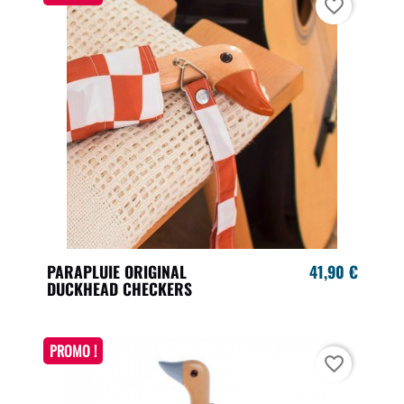
favorite_border
PARAPLUIE ORIGINAL
41,90 €
DUCKHEAD CHECKERS
PROMO !
favorite_border