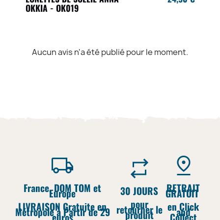
OKKIA - OK019
Aucun avis n'a été publié pour le moment.
France, DOM TOM et
RETRAIT
30 JOURS
Europe
GRATUIT
pour
LIVRAISON Gratuite en
en Click
retourner le
Métropole à Partir de 29
and
produit
euros
Collect