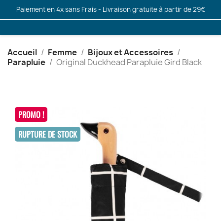
Paiement en 4x sans Frais - Livraison gratuite à partir de 29€
Accueil
Femme
Bijoux et Accessoires
Parapluie
Original Duckhead Parapluie Gird Black
PROMO !
RUPTURE DE STOCK