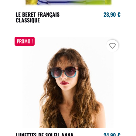
LE BERET FRANÇAIS
28,90 €
CLASSIQUE
PROMO !
favorite_border
LUNETTES DE SOLEIL ANNA
24,90 €