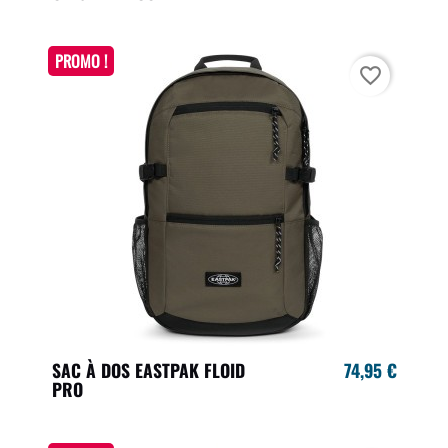
PROMO !
favorite_border
SAC À DOS EASTPAK FLOID
74,95 €
PRO