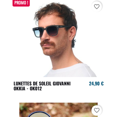
PROMO !
favorite_border
LUNETTES DE SOLEIL GIOVANNI
24,90 €
OKKIA - OK012
favorite_border