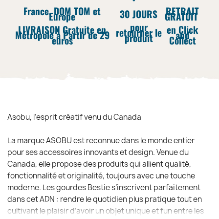
France, DOM TOM et
RETRAIT
30 JOURS
Europe
GRATUIT
pour
LIVRAISON Gratuite en
en Click
retourner le
Métropole à Partir de 29
and
produit
euros
Collect
Asobu, l’esprit créatif venu du Canada
La marque ASOBU est reconnue dans le monde entier
pour ses accessoires innovants et design. Venue du
Canada, elle propose des produits qui allient qualité,
fonctionnalité et originalité, toujours avec une touche
moderne. Les gourdes Bestie s’inscrivent parfaitement
dans cet ADN : rendre le quotidien plus pratique tout en
cultivant le plaisir d’avoir un objet unique et fun entre les