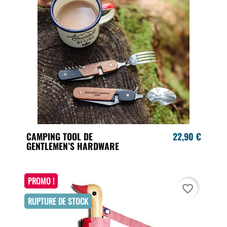
CAMPING TOOL DE
22,90 €
GENTLEMEN’S HARDWARE
PROMO !
favorite_border
RUPTURE DE STOCK