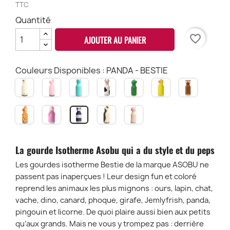
TTC
Quantité
favorite_border
AJOUTER AU PANIER
Couleurs Disponibles : PANDA - BESTIE
OURS
BUNNY
CHAT
VACHE
DINO
CANARD
RENARD
-
-
-
-
-
-
-
BESTIE
BESTIE
BESTIE
BESTIE
BESTIE
BESTIE
BESTIE
GIRAFE
PIEUVRE
PINGOUIN
LICORNE
PANDA
BEAR
CAT
COW
DINOSAURE
DUCK
FOX
-
-
-
-
-
BESTIE
BESTIE
BESTIE
BESTIE
BESTIE
GIRAFFE
JELLYFRISH
PENGUIN
UNICORN
La gourde Isotherme Asobu qui a du style et du peps
Les gourdes isotherme Bestie de la marque ASOBU ne
passent pas inaperçues ! Leur design fun et coloré
reprend les animaux les plus mignons : ours, lapin, chat,
vache, dino, canard, phoque, girafe, Jemlyfrish, panda,
pingouin et licorne. De quoi plaire aussi bien aux petits
qu’aux grands. Mais ne vous y trompez pas : derrière