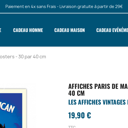
Paiement en 4x sans Frais - Livraison gratuite à partir de 29€
E
CADEAU HOMME
CADEAU MAISON
CADEAU EVÉNÉM
Posters - 30 par 40 cm
AFFICHES PARIS DE MA
40 CM
LES AFFICHES VINTAGES
19,90 €
TTC