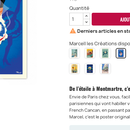
Quantité
AJOU

Derniers articles en st
Marcel| les Créations dispo
PARIS
PARIS
PARIS
PA
Mon
Notre
Place
Fr
Amour
Dame
de
C
FRENCH
CHAMPS
BOULEVA
l'Étoile
BAGUETTE
ELYSEES
SAINT-
GERMAIN
De l’étoile à Montmartre, c’
Envie de Paris chez vous, faci
parisiennes qui vont habiller 
French Cancan, en passant par 
Marcel, c’est le poster origina