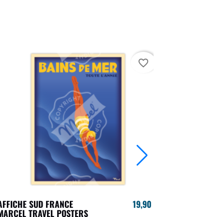
favorite_border
AFFICHE SUD FRANCE
19,90 €
MAGNET PA
MARCEL TRAVEL POSTERS
TRAVEL PO