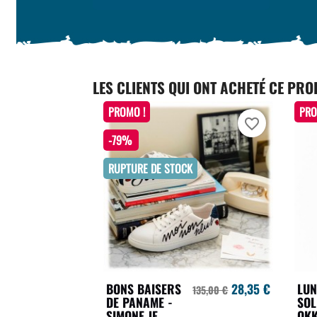
LES CLIENTS QUI ONT ACHETÉ CE PRO
PROMO !
PRO
favorite_border
-79%
RUPTURE DE STOCK
BONS BAISERS
28,35 €
LUN
135,00 €
DE PANAME -
SOL
SIMONE JE
OKK