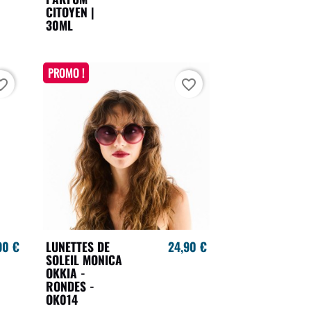
CITOYEN |
30ML
PROMO !
te_border
favorite_border
90 €
LUNETTES DE
24,90 €
SOLEIL MONICA
OKKIA -
RONDES -
OK014