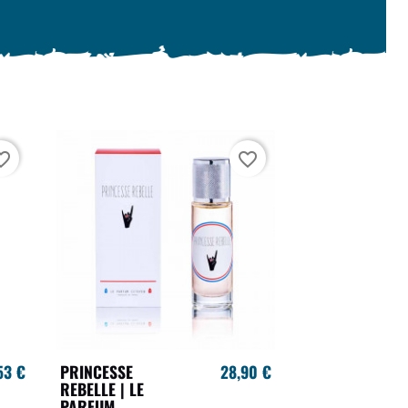
te_border
favorite_border
53 €
PRINCESSE
28,90 €
REBELLE | LE
PARFUM