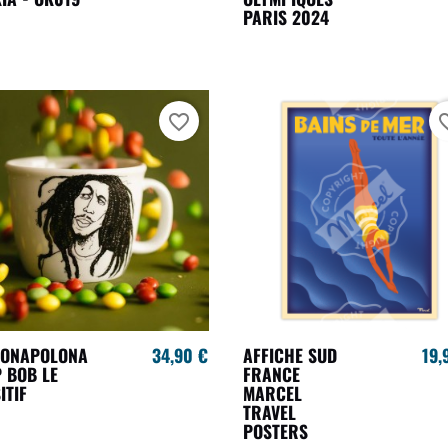
PARIS 2024
favorite_border
favori
LONAPOLONA
34,90 €
AFFICHE SUD
19,
 BOB LE
FRANCE
ITIF
MARCEL
TRAVEL
POSTERS