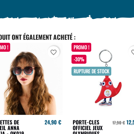
DUIT ONT ÉGALEMENT ACHETÉ :
MO !
PROMO !
favorite_border
favori
-30%
RUPTURE DE STOCK
ETTES DE
24,90 €
PORTE-CLES
12,
17,90 €
EIL ANNA
OFFICIEL JEUX
IA - OK019
OLYMPIQUES