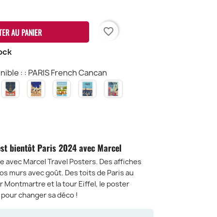
favorite_border
TER AU PANIER
ock
nible : : PARIS French Cancan
PARIS
MONTMARTRE
VERSAILLES
PARIS
LONDRES
RIS
Tour
Place
Les
ench
Effeil
du
Toits
ancan
RD
Tertre
est bientôt Paris 2024 avec Marcel
le avec Marcel Travel Posters. Des affiches
vos murs avec goût. Des toits de Paris au
Montmartre et la tour Eiffel, le poster
l pour changer sa déco !