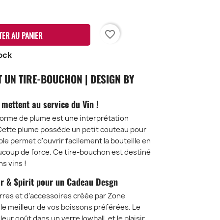
favorite_border
TER AU PANIER
ock
T UN TIRE-BOUCHON | DESIGN BY
mettent au service du Vin !
forme de plume est une interprétation
 Cette plume possède un petit couteau pour
able permet d'ouvrir facilement la bouteille en
ucoup de force. Ce tire-bouchon est destiné
s vins !
ar & Spirit pour un Cadeau Desgn
verres et d’accessoires créée par Zone
 le meilleur de vos boissons préférées. Le
ur goût dans un verre lowball, et le plaisir