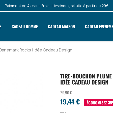
Paiement en 4x sans Frais - Livraison gratuite à partir de 29€
E
CADEAU HOMME
CADEAU MAISON
CADEAU EVÉNÉM
 Danemark Rocks | Idée Cadeau Design
TIRE-BOUCHON PLUME 
IDÉE CADEAU DESIGN
29,90 €
19,44 €
ÉCONOMISEZ 3