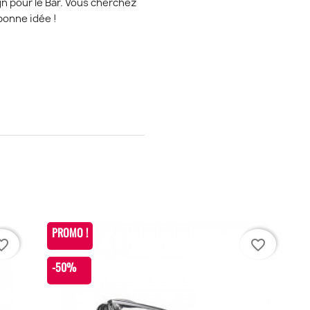
n pour le Bar. Vous cherchez
 bonne idée !
PROMO !
te_border
favorite_border
-50%