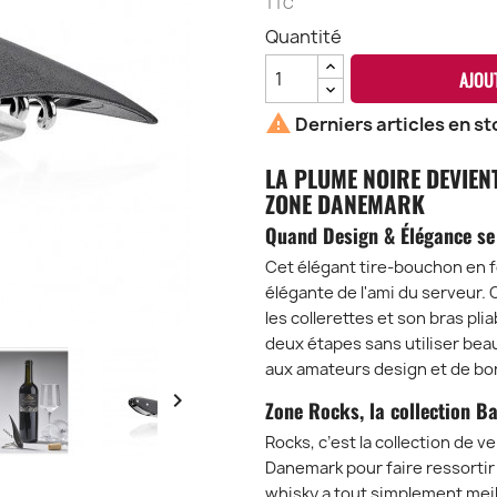
TTC
Quantité
AJOU

Derniers articles en st
LA PLUME NOIRE DEVIEN
ZONE DANEMARK
Quand Design & Élégance se 
Cet élégant tire-bouchon en 
élégante de l'ami du serveur.
les collerettes et son bras pli
deux étapes sans utiliser bea
aux amateurs design et de bon

Zone Rocks, la collection B
Rocks, c’est la collection de 
Danemark pour faire ressortir
whisky a tout simplement meille