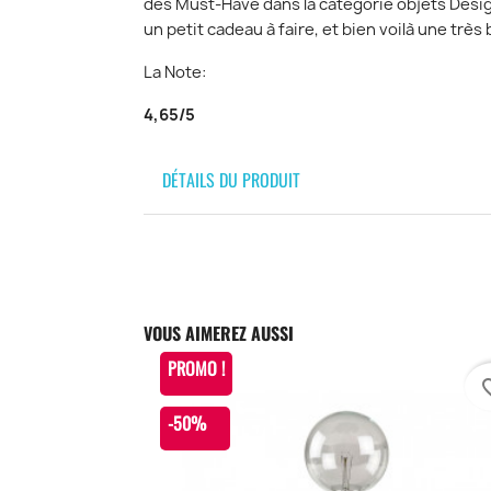
des Must-Have dans la catégorie objets Desig
un petit cadeau à faire, et bien voilà une très
La Note:
4,65/5
DÉTAILS DU PRODUIT
VOUS AIMEREZ AUSSI
PROMO !
favori
-50%