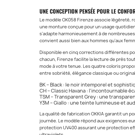
UNE CONCEPTION PENSÉE POUR LE CONFOR
Le modèle OK058 Firenze associe légèreté, r
une monture conçue pour un usage quotidien
s'adapte harmonieusement à de nombreuses 
convient aussi bien aux hommes qu'aux fem
Disponible en cinq corrections différentes p
chacun, Firenze facilite la lecture de près to
mode à votre tenue. Les quatre coloris propo
entre sobriété, élégance classique ou origina
BK – Black : le noir intemporel et sophisti
CH – Classic Havana : l'incontournable éca
TSM – Transparent Grey : une transpare
Y3M – Giallo : une teinte lumineuse et au
La qualité de fabrication OKKIA garantit un por
journée. Le modèle répond aux exigences eu
protection UV400 assurant une protection eff
ultraviolets.