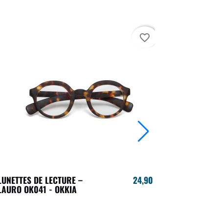
favorite_border
LUNETTES DE LECTURE –
24,90 €
LUNETTES 
LAURO OK041 - OKKIA
CLAUDIA BI
OK023 - O