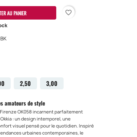
favorite_border
TER AU PANIER
ock
 BK
RANSPARENT
REY
SM
00
2,50
3,00
es amateurs de style
A Firenze OK058 incarnent parfaitement
ic Okkia : un design intemporel, une
nfort visuel pensé pour le quotidien. Inspiré
es tendances urbaines contemporaines, le