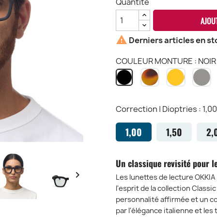
Quantité
AJOU

Derniers articles en st
COULEUR MONTURE : NOIR
HAVANA
GIALLO
T
NOIR
CH
Y3H
G
BK
-
T
Correction | Dioptries : 1,00
1,00
1,50
2,
Un classique revisité pour l

Les lunettes de lecture OKKI
l'esprit de la collection Class
personnalité affirmée et un co
par l'élégance italienne et l