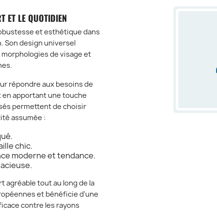
T ET LE QUOTIDIEN
obustesse et esthétique dans
. Son design universel
morphologies de visage et
mes.
our répondre aux besoins de
ut en apportant une touche
sés permettent de choisir
lité assumée :
qué.
ille chic.
nce moderne et tendance.
dacieuse.
t agréable tout au long de la
ropéennes et bénéficie d'une
icace contre les rayons