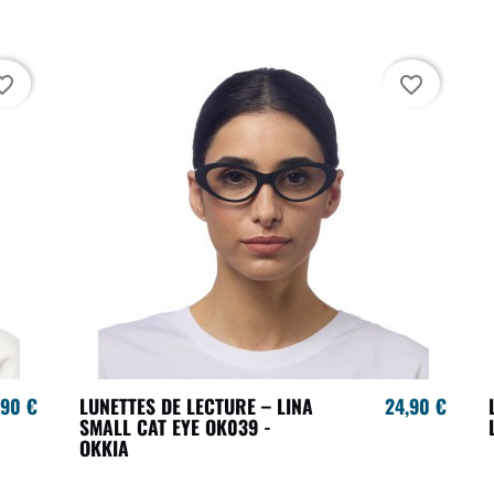
te_border
favorite_border
,90 €
LUNETTES DE LECTURE – LINA
24,90 €
SMALL CAT EYE OK039 -
OKKIA