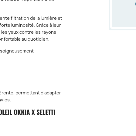
nte filtration de la lumière et
orte luminosité. Grâce à leur
 les yeux contre les rayons
onfortable au quotidien.
ns soigneusement
érente, permettant d’adapter
nvies.
LEIL OKKIA X SELETTI