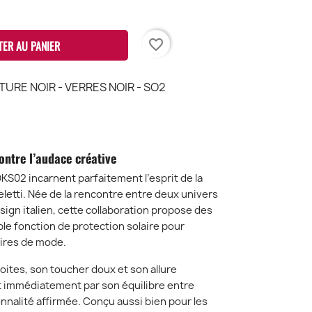
favorite_border
TER AU PANIER
RE NOIR - VERRES NOIR - SO2
E
ontre l’audace créative
OKS02 incarnent parfaitement l’esprit de la
eletti. Née de la rencontre entre deux univers
ign italien, cette collaboration propose des
le fonction de protection solaire pour
oires de mode.
oites, son toucher doux et son allure
 immédiatement par son équilibre entre
nnalité affirmée. Conçu aussi bien pour les