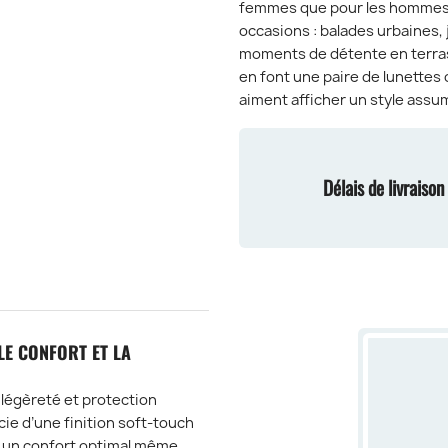
femmes que pour les hommes,
occasions : balades urbaines, 
moments de détente en terras
en font une paire de lunettes 
aiment afficher un style assu
Délais de livraiso
E CONFORT ET LA
légèreté et protection
ie d’une finition soft-touch
t un confort optimal même