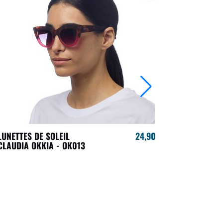
LUNETTES DE SOLEIL
24,90 €
LUNETTES 
CLAUDIA OKKIA - OK013
OKKIA - R