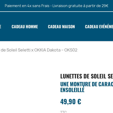
Paiement en 4x sans Frais - Livraison gratuite à partir de 29€
E
CADEAU HOMME
CADEAU MAISON
CADEAU EVÉNÉM
de Soleil Seletti x OKKIA Dakota – OKS02
LUNETTES DE SOLEIL S
UNE MONTURE DE CARAC
ENSOLEILLÉ
49,90 €
TTC