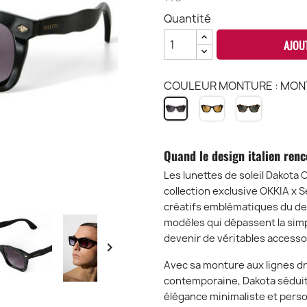
Quantité
AJOU
COULEUR MONTURE : MONTU
MONTURE
MONTUR
MONTURE
NOIR
HAVANA
NOIR
-
-
-
VERRES
VERRES
VERRES
Quand le design italien renc
JAUNE
VERT
NOIR
-
-
-
Les lunettes de soleil Dakota 
SO2
SO2
SO2
collection exclusive OKKIA x S
créatifs emblématiques du des
modèles qui dépassent la simp
devenir de véritables access

Avec sa monture aux lignes dr
contemporaine, Dakota séduit
élégance minimaliste et perso