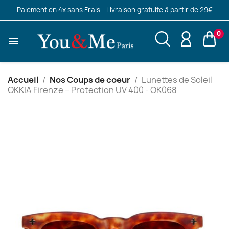
Paiement en 4x sans Frais - Livraison gratuite à partir de 29€
0

Accueil
Nos Coups de coeur
Lunettes de Soleil
OKKIA Firenze – Protection UV 400 - OK068