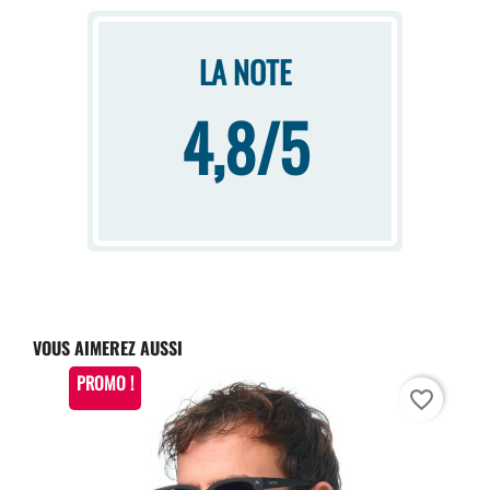
LA NOTE
4,8/5
VOUS AIMEREZ AUSSI
PROMO !
favorite_border