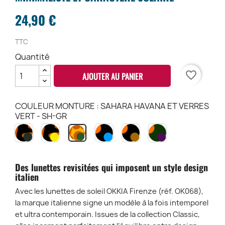
24,90 €
TTC
Quantité
favorite_border
AJOUTER AU PANIER
COULEUR MONTURE : SAHARA HAVANA ET VERRES
VERT - SH-GR
HAVANA
HAVANA
HAVANA
HAVANA
DIRTY
SAHARA
BLACK
BLACK
BLACK
BLACK
HAVANA
HAVANA
ET
ET
ET
ET
-
ET
VERRES
VERRES
VERRES
VERRES
DH
VERRES
Des lunettes revisitées qui imposent un style design
VERT
JAUNE
BLEU
MARRON
VERT
italien
-
-
-
-
-
B3H-
B3H-
B3H
B3H
SH-
Avec les lunettes de soleil OKKIA Firenze (réf. OK068),
GR
YE
BL
BR
GR
la marque italienne signe un modèle à la fois intemporel
et ultra contemporain. Issues de la collection Classic,