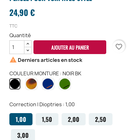
24,90 €
TTC
Quantité
favorite_border
AJOUTER AU PANIER

Derniers articles en stock
COULEUR MONTURE : NOIR BK
HAVANA
MINDNIGHT
GREEN
NOIR
CH
MN
GR
BK
Correction | Dioptries : 1,00
1,00
1,50
2,00
2,50
3,00