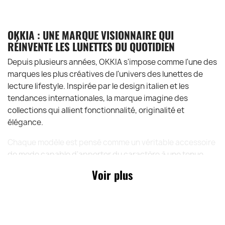
OKKIA : UNE MARQUE VISIONNAIRE QUI
RÉINVENTE LES LUNETTES DU QUOTIDIEN
Depuis plusieurs années, OKKIA s'impose comme l'une des
marques les plus créatives de l'univers des lunettes de
lecture lifestyle. Inspirée par le design italien et les
tendances internationales, la marque imagine des
collections qui allient fonctionnalité, originalité et
élégance.
Chaque modèle est pensé comme un véritable accessoire
de mode capable d'apporter du caractère à une tenue
tout en répondant aux besoins du quotidien. Avec la
Voir plus
collection Classic Okkia, la marque revisite les grands
classiques de l'optique avec une approche moderne et
tendance. Les Giovanni illustrent parfaitement cette
philosophie : une monture intemporelle, des coloris