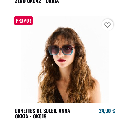
ZENO OK042 - OKKIA
PROMO !
favorite_border
LUNETTES DE SOLEIL ANNA
24,90 €
OKKIA - OK019