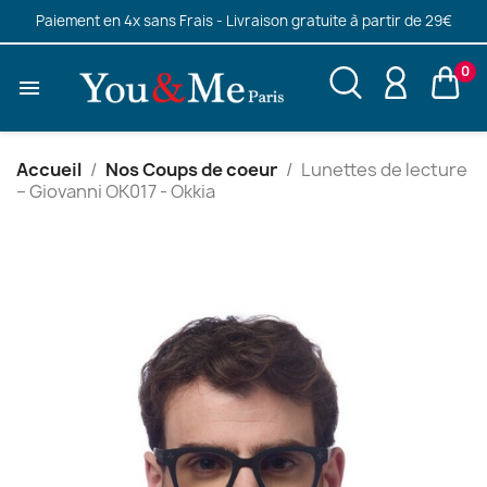
Paiement en 4x sans Frais - Livraison gratuite à partir de 29€
0

Accueil
Nos Coups de coeur
Lunettes de lecture
– Giovanni OK017 - Okkia