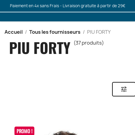
Paiement en 4x sans Frais - Livraison gratuite à partir de 29€
Accueil
Tous les fournisseurs
PIU FORTY
PIU FORTY
(37 produits)
tune
PROMO !