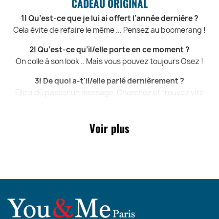
CADEAU ORIGINAL
1| Qu’est-ce que je lui ai offert l’année dernière ?
Cela évite de refaire le même ... Pensez au boomerang !
2| Qu’est-ce qu’il/elle porte en ce moment ?
On colle à son look .. Mais vous pouvez toujours Osez !
3| De quoi a-t'il/elle parlé dernièrement ?
Elle a dû passer un message. Cherchez et trouvez vite
4| C’est quoi le numéro de portable de sa copine ?
Renseignez-vous, c’est toujours mieux .. Le numéro ?
Voir plus
5| Le shop online pour trouver des idées cadeaux ?
You & Me Paris, bien sur ! Le site qui propose les meilleurs
cadeaux Homme et cadeaux Femme !
LE CASSE-TETE DU CADEAU FEMME, ENFIN RESOLU
!
Vous n’avez plus d’idées et ne savez plus quoi offrir à la