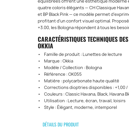
équilibrées offrent une esthétique moderne e
quatre coloris élégants
—
CH Classique Havana
et BP Black Pink
— ce modèle permet d’exprime
profitant d’un confort visuel optimal. Propos
+3.00
, les Bologna répondent à tous les besoi
CARACTÉRISTIQUES TECHNIQUES DES
OKKIA
• Famille de produit : Lunettes de lecture
• Marque : Okkia
• Modèle / Collection : Bologna
• Référence : OK055
• Matière : polycarbonate haute qualité
• Corrections dioptries disponibles : +1,00 / 
• Couleurs : Classic Havana, Black, Havana Bl
• Utilisation : Lecture, écran, travail, loisirs
• Style : Élégant, moderne, intemporel
DÉTAILS DU PRODUIT