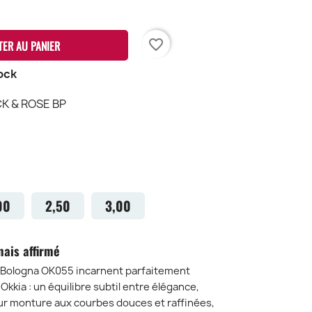
favorite_border
TER AU PANIER
ock
K & ROSE BP
LACK
OSE
P
00
2,50
3,00
mais affirmé
 Bologna OK055
incarnent parfaitement
 Okkia
: un équilibre subtil entre élégance,
ur monture aux courbes douces et raffinées,