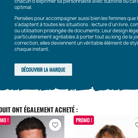
chacun d’exprimer sa personnalité avec subtilité ou cara
optimal.
Pensées pour accompagner aussi bien les femmes que l
s’adaptent à toutes les situations : lecture d’un livre, c
ou utilisation prolongée de documents. Leur design lége
particulièrement agréables à porter tout au long de la j
correction, elles deviennent un véritable élément de sty
chaque instant.
DÉCOUVRIR LA MARQUE
DUIT ONT ÉGALEMENT ACHETÉ :
MO !
PROMO !
favorite_border
favori