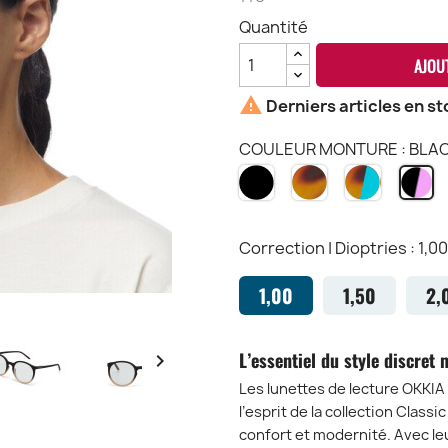
Quantité
AJOU

Derniers articles en st
COULEUR MONTURE : BLAC
NOIR
HAVANA
HAVANA
B
BK
CH
&
&
BLEU
R
HB
B
Correction | Dioptries : 1,00
1,00
1,50
2,
L’essentiel du style discret 

Les lunettes de lecture
OKKIA
l’esprit de la collection
Classic
confort et modernité. Avec le