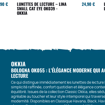
,90 €
LUNETTES DE LECTURE – LINA
24,90 €
SMALL CAT EYE OK039 -
OKKIA
OKKIA
BOLOGNA OK055 : L’ÉLÉGANCE MODERNE QUI
LECTURE
Ce qui distingue immédiatement les lunettes de lecture B
simplicité raffinée, confort quotidien et élégance con
équilibré. Issues de la collection Classic Okkia, elles sé
agréable au toucher et leur style intemporel qui traver
modernité. Disponibles en Classique Havana, Black, Hava