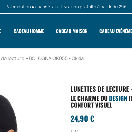
Paiement en 4x sans Frais - Livraison gratuite à partir de 29€
E
CADEAU HOMME
CADEAU MAISON
CADEAU EVÉNÉM
 de lecture – BOLOGNA OK055 - Okkia
LUNETTES DE LECTURE 
LE CHARME DU
DESIGN
I
CONFORT VISUEL
24,90 €
TTC