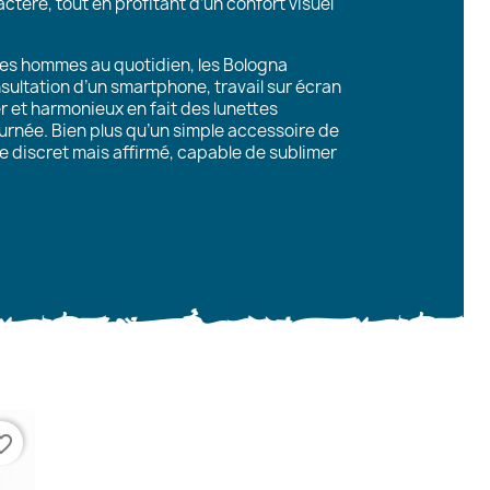
ctère, tout en profitant d’un confort visuel
es hommes au quotidien, les Bologna
onsultation d’un smartphone, travail sur écran
r et harmonieux en fait des lunettes
ournée. Bien plus qu’un simple accessoire de
le discret mais affirmé, capable de sublimer
te_border