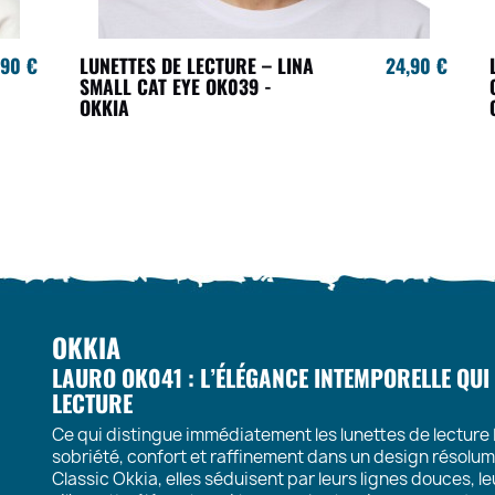
,90 €
LUNETTES DE LECTURE – LINA
24,90 €
SMALL CAT EYE OK039 -
OKKIA
OKKIA
LAURO OK041 : L’ÉLÉGANCE INTEMPORELLE Q
LECTURE
Ce qui distingue immédiatement les lunettes de lecture
sobriété, confort et raffinement dans un design résolume
Classic Okkia
, elles séduisent par leurs lignes douces, 