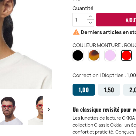
Quantité
AJOU

Derniers articles en st
COULEUR MONTURE : ROU
NOIR
HAVANA
ROSE
R
BK
CH
-
R
RO
Correction | Dioptries : 1,00
1,00
1,50
2,
Un classique revisité pour vo

Les lunettes de lecture OKKIA 
collection Classic Okkia : un 
confort et praticité. Conçu