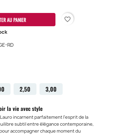
favorite_border
TER AU PANIER
ock
GE-RD
OUGE-
D
00
2,50
3,00
ir la vie avec style
Lauro incarnent parfaitement l'esprit de la
équilibre subtil entre élégance contemporaine,
es pour accompagner chaque moment du