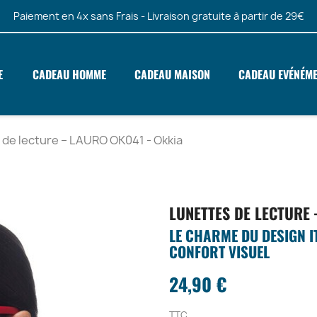
Paiement en 4x sans Frais - Livraison gratuite à partir de 29€
E
CADEAU HOMME
CADEAU MAISON
CADEAU EVÉNÉM
 de lecture – LAURO OK041 - Okkia
LUNETTES DE LECTURE 
LE CHARME DU DESIGN I
CONFORT VISUEL
24,90 €
TTC