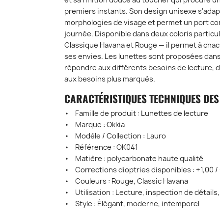
et sa finition douce au toucher qui procure u
premiers instants. Son design unisexe s'adap
morphologies de visage et permet un port conf
journée. Disponible dans deux coloris partic
Classique Havana et Rouge — il permet à chacu
ses envies. Les lunettes sont proposées dans
répondre aux différents besoins de lecture, de
aux besoins plus marqués.
CARACTÉRISTIQUES TECHNIQUES DES
• Famille de produit : Lunettes de lecture
• Marque : Okkia
• Modèle / Collection : Lauro
• Référence : OK041
• Matière : polycarbonate haute qualité
• Corrections dioptries disponibles : +1,00 / 
• Couleurs : Rouge, Classic Havana
• Utilisation : Lecture, inspection de détails
• Style : Élégant, moderne, intemporel