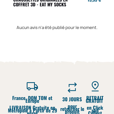
COFFRET 3D - EAT MY SOCKS
Aucun avis n'a été publié pour le moment.
France, DOM TOM et
RETRAIT
30 JOURS
Europe
GRATUIT
pour
LIVRAISON Gratuite en
en Click
retourner le
Métropole à Partir de 29
and
produit
euros
Collect