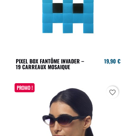
PIXEL BOX FANTÔME INVADER –
19,90 €
19 CARREAUX MOSAIQUE
PROMO !
favorite_border