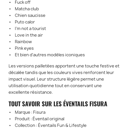
• Fuck off
• Matcha club
• Chien saucisse
• Puto calor
• I'm not a tourist
• Love in the air
• Rainbow
• Pink eyes
• Et bien d'autres modèles iconiques
Les versions pailletées apportent une touche festive et
décalée tandis que les couleurs vives renforcent leur
impact visuel. Leur structure légère permet une
utilisation quotidienne tout en conservant une
excellente résistance.
TOUT SAVOIR SUR LES ÉVENTAILS FISURA
• Marque : Fisura
• Produit : Éventail original
• Collection : Éventails Fun & Lifestyle