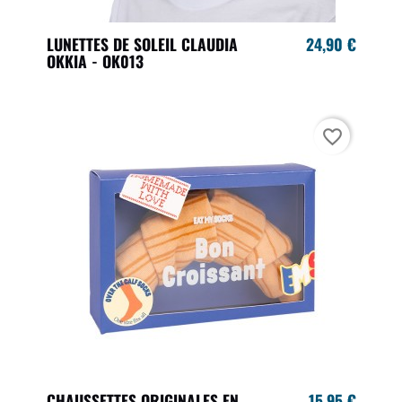
LUNETTES DE SOLEIL CLAUDIA
24,90 €
OKKIA - OK013
favorite_border
CHAUSSETTES ORIGINALES EN
15,95 €