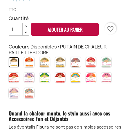
TTC
Quantité
favorite_border
AJOUTER AU PANIER
Couleurs Disponibles : PUTAIN DE CHALEUR -
PAILLETTES DORÉ
I
ITS
PUTO
FUCK
PUTAIN
MATCHA
PUTAIN
AM
FUCKING
CALOR
OFF
DE
CLUB
DE
HOT
HOT
-
-
CHALEUR
-
CHALEUR
FUCKING
CHIEN
i
LOVE
ARC
I
PINK
-
-
PAILLETTES
LEOPARD
-
VERT
-
HOT
SAUCISSE
AM
IN
EN
M
EYES
PAILLETTES
PAILLETTES
DORÉES
ROUGE
PAILLETTES
-
-
NOT
THE
CIEL
HOT
BRILLANTES
DORÉES
DORÉ
SARDINE
FIGUE
ROUGE
PURPLE
A
AIR
-
-
TOURIST
-
EVENTAIL
ORANGE
-
PAILLETTES
DEGRADÉ
VERT
ROUGE
Quand la chaleur monte, le style aussi avec ces
Accessoires Fun et Déjantés
Les éventails Fisura ne sont pas de simples accessoires