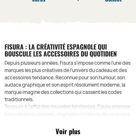
FISURA : LA CRÉATIVITÉ ESPAGNOLE QUI
BOUSCULE LES ACCESSOIRES DU QUOTIDIEN
Depuis plusieurs années, Fisura s'impose comme l'une des
marques les plus créatives de l'univers du cadeau et des
accessoires tendance. Reconnue pour son humour, son
audace graphique et son esprit résolument moderne, la
marque imagine des collections qui cassent les codes
traditionnels.
Toujours à l'affût des nouvelles tendances, Fisura propose
des créations colorées, originales et pleines de caractère
qui séduisent une clientèle en quête d'objets différents.
Entre design pop, messages décalés et inspirations
Voir plus
lifestyle, la marque apporte un vent de fraîcheur sur le