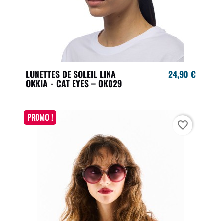
LUNETTES DE SOLEIL LINA
24,90 €
OKKIA - CAT EYES – OK029
PROMO !
favorite_border