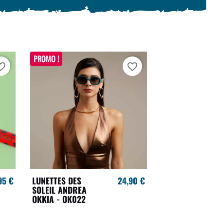
PROMO !
te_border
favorite_border
95 €
LUNETTES DES
24,90 €
SOLEIL ANDREA
OKKIA - OK022