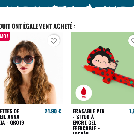
DUIT ONT ÉGALEMENT ACHETÉ :
MO !
favorite_border
favori
ETTES DE
24,90 €
ERASABLE PEN
1,
EIL ANNA
- STYLO À
IA - OK019
ENCRE GEL
EFFAÇABLE -
LEGAMI