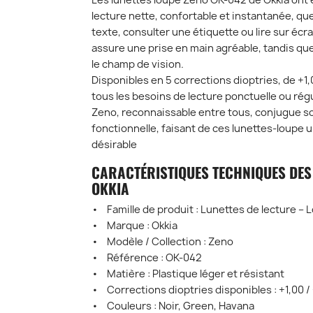
Les lunettes loupe Zeno OK-042 de Okkia ont 
lecture nette, confortable et instantanée, que
texte, consulter une étiquette ou lire sur éc
assure une prise en main agréable, tandis qu
le champ de vision.
Disponibles en 5 corrections dioptries, de +1,0
tous les besoins de lecture ponctuelle ou rég
Zeno, reconnaissable entre tous, conjugue so
fonctionnelle, faisant de ces lunettes-loupe u
désirable
CARACTÉRISTIQUES TECHNIQUES DES
OKKIA
• Famille de produit : Lunettes de lecture – 
• Marque : Okkia
• Modèle / Collection : Zeno
• Référence : OK-042
• Matière : Plastique léger et résistant
• Corrections dioptries disponibles : +1,00 / 
• Couleurs : Noir, Green, Havana