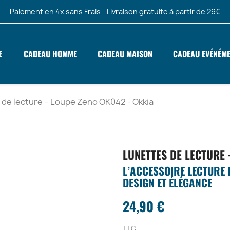
Paiement en 4x sans Frais - Livraison gratuite à partir de 29€
E
CADEAU HOMME
CADEAU MAISON
CADEAU EVÉNÉM
 de lecture – Loupe Zeno OK042 - Okkia
LUNETTES DE LECTURE 
L’ACCESSOIRE LECTURE I
DESIGN ET ÉLÉGANCE
24,90 €
TTC