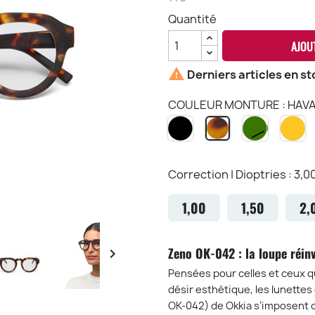
Quantité
AJOU

Derniers articles en st
COULEUR MONTURE : HAV
NOIR
GREEN
G
HAVANA
BK
GR
Y
CH
Correction | Dioptries : 3,0
1,00
1,50
2,
Zeno OK-042 : la loupe réinv

Pensées pour celles et ceux qu
désir esthétique, les lunette
OK-042) de Okkia s’imposent c