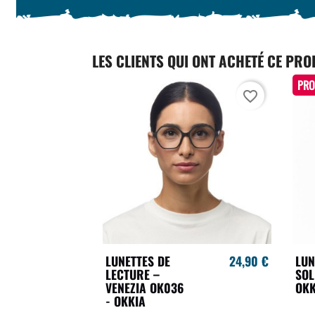
LES CLIENTS QUI ONT ACHETÉ CE PRO
PRO
favorite_border
LUNETTES DE
24,90 €
LUN
LECTURE –
SOL
VENEZIA OK036
OKK
- OKKIA