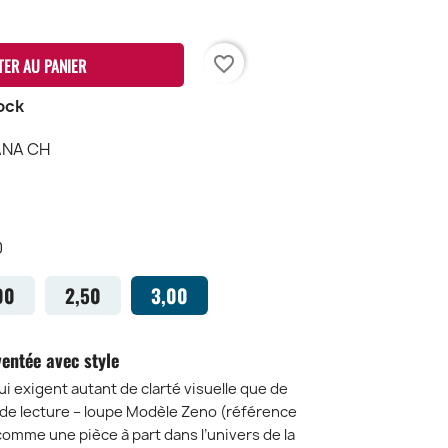
favorite_border
TER AU PANIER
ock
ANA CH
IALLO
3H
0
00
2,50
3,00
entée avec style
i exigent autant de clarté visuelle que de
s de lecture – loupe Modèle Zeno (référence
omme une pièce à part dans l’univers de la